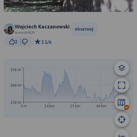
Wojciech Kaczanowski
obserwuj
wwwojtek20
5 km
2
3.1/6
© Traseo Map
© OpenMapTiles
© OpenStreetMap contributors
316 m
266 m
216 m
0 m
14 km
29 km
44 km
59 km
B
km