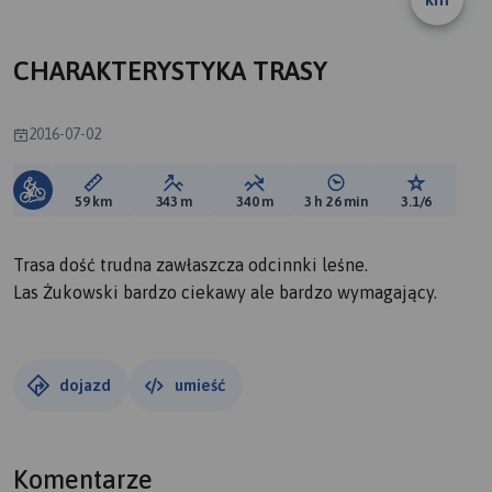
A
CHARAKTERYSTYKA TRASY
2016-07-02
Długość trasy:
Suma przewyższeń:
Suma spadków:
Średni czas potrzebny 
Ocena tras
59 km
343 m
340 m
3 h 26 min
3.1/6
Trasa dość trudna zawłaszcza odcinnki leśne.
Las Żukowski bardzo ciekawy ale bardzo wymagający.
dojazd
umieść
Komentarze