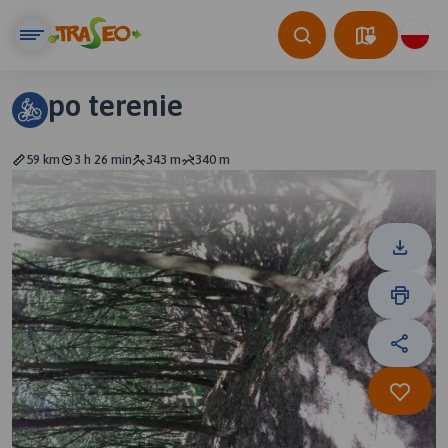
po terenie
59 km
3 h 26 min
343 m
340 m