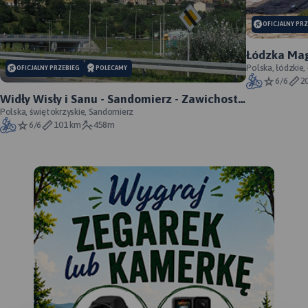
OFICJALNY PR
Łódzka Mag
Polska, łódzkie,
OFICJALNY PRZEBIEG
POLECAMY
6/6
2
Widły Wisły i Sanu - Sandomierz - Zawichost -
Annopol - oficjalny przebieg
Polska, świętokrzyskie, Sandomierz
6/6
101 km
458m