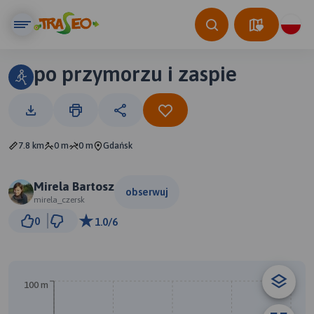
po przymorzu i zaspie
7.8 km
0 m
0 m
Gdańsk
Mirela Bartosz
obserwuj
mirela_czersk
1 km
0
1.0/6
© Traseo Map
© OpenMapTiles
© OpenStreetMap contributors
100 m