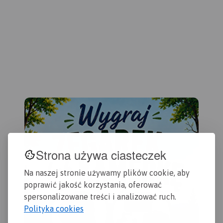
Gdańska oraz opis
przydatne turyście. Podano
czę
ciekawych miejsc.
aktualne przebiegi szlaków
Kas
pieszych, rowerowych,
Sta
konnych, nordic walking i
Sta
konnych, łącznie z
Dzi
kilometrażem.
Map
szl
row
żeg
ora
Wiś
Strona używa ciasteczek
Na naszej stronie używamy plików cookie, aby
poprawić jakość korzystania, oferować
spersonalizowane treści i analizować ruch.
Polityka cookies