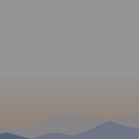
 W
MAPA TURYSTYCZNA W
APLIKACJI TRASEO
ny od
zie po
e na
 Chrzanowa
ychów i
udniu.