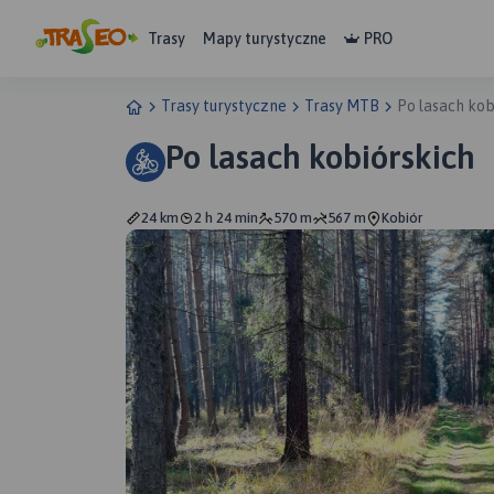
Trasy
Mapy turystyczne
PRO
Trasy turystyczne
Trasy MTB
Po lasach kob
Po lasach kobiórskich
24 km
2 h 24 min
570 m
567 m
Kobiór