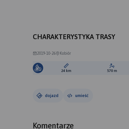
CHARAKTERYSTYKA TRASY
2019-10-26
Kobiór
Długość trasy:
Suma prz
24 km
570 m
dojazd
umieść
Komentarze