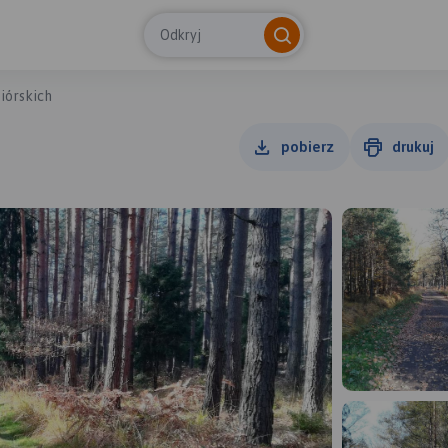
Odkryj
iórskich
pobierz
drukuj