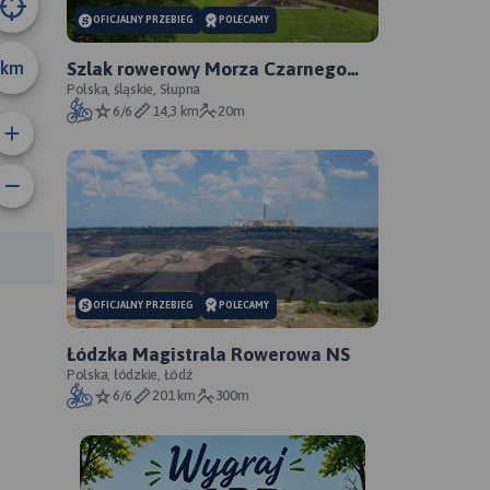
OFICJALNY PRZEBIEG
POLECAMY
km
Szlak rowerowy Morza Czarnego
Sosnowiec - oficjalny przebieg
Polska, śląskie, Słupna
6/6
14,3 km
20m
anie trasy:
a trasy:
OFICJALNY PRZEBIEG
POLECAMY
Łódzka Magistrala Rowerowa NS
Polska, łódzkie, Łódź
6/6
201 km
300m