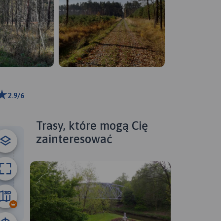
2.9/6
 km
ributors
Trasy, które mogą Cię
zainteresować
24 km