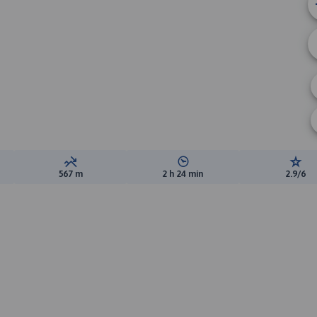
ewyższeń:
Suma spadków:
Średni czas potrzebny na pokon
Ocen
567 m
2 h 24 min
2.9/6