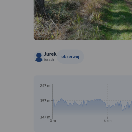
Jurek
obserwuj
jurash
247 m
197 m
147 m
0 m
6 km