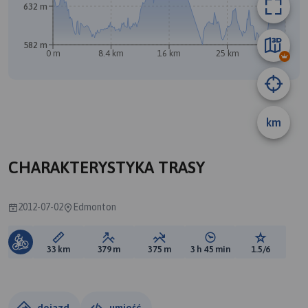
632 m
582 m
0 m
8.4 km
16 km
25 km
33 km
km
CHARAKTERYSTYKA TRASY
2012-07-02
Edmonton
Długość trasy:
Suma przewyższeń:
Suma spadków:
Średni czas potrzebny 
Ocena tras
33 km
379 m
375 m
3 h 45 min
1.5/6
dojazd
umieść