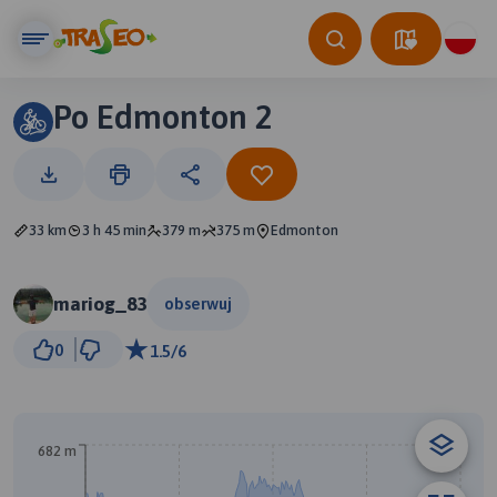
Po Edmonton 2
33 km
3 h 45 min
379 m
375 m
Edmonton
mariog_83
obserwuj
2 km
0
1.5/6
© Traseo Map
© OpenMapTiles
© OpenStreetMap contributors
B
A
682 m