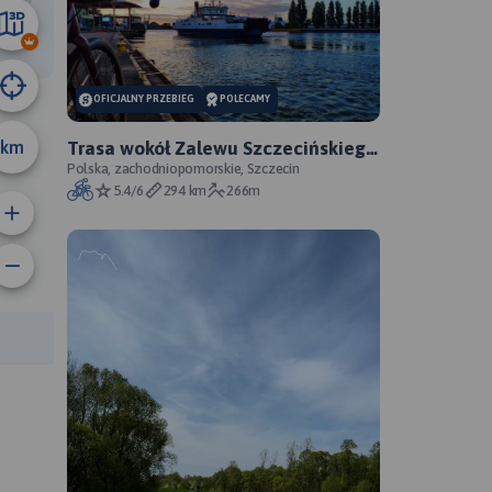
31 km
OFICJALNY PRZEBIEG
POLECAMY
km
Trasa wokół Zalewu Szczecińskiego
- oficjalny przebieg szlaku
Polska, zachodniopomorskie, Szczecin
5.4/6
294 km
266m
rasy: