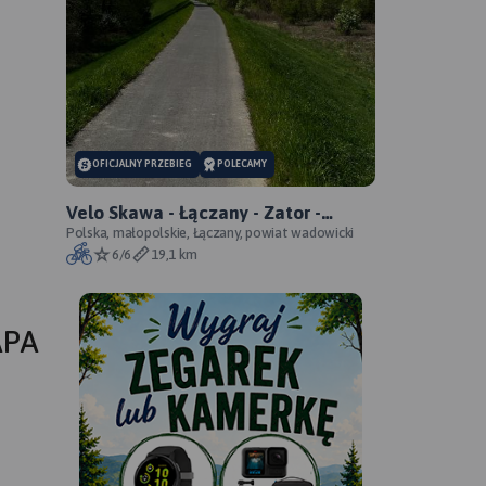
OFICJALNY PRZEBIEG
POLECAMY
Velo Skawa - Łączany - Zator -
oficjalny przebieg szlaku
Polska, małopolskie, Łączany, powiat wadowicki
6/6
19,1 km
APA