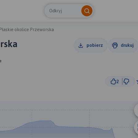
Odkryj
Płaskie okolice Przeworska
orska
pobierz
drukuj
e
2
3 km
© Traseo Map
© OpenMapTiles
© OpenStreetMap cont