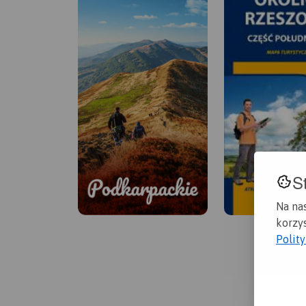
S
Na na
korzys
Polit