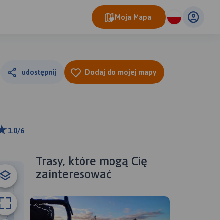
Moja Mapa
udostępnij
Dodaj do mojej mapy
1.0/6
ributors
Trasy, które mogą Cię
zainteresować