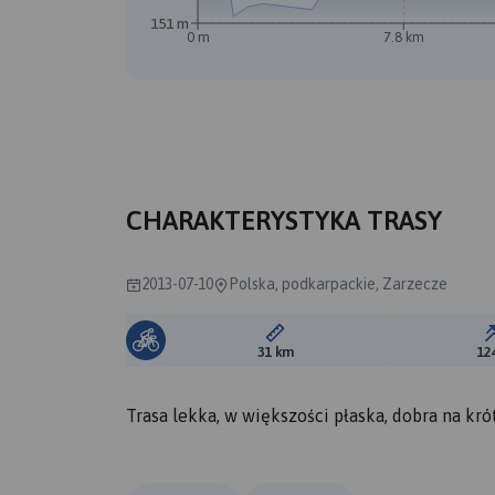
151 m
0 m
7.8 km
CHARAKTERYSTYKA TRASY
2013-07-10
Polska, podkarpackie, Zarzecze
Długość trasy:
31 km
12
Trasa lekka, w większości płaska, dobra na kró