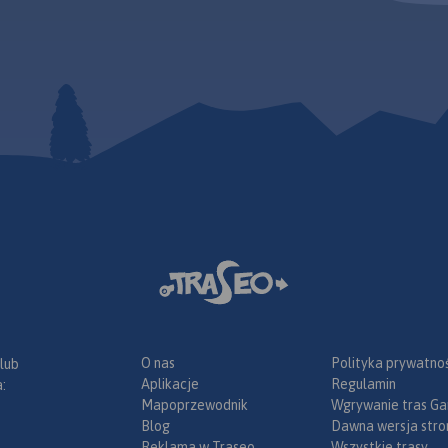
O nas
Polityka prywatnoś
 lub
Aplikacje
Regulamin
:
Mapoprzewodnik
Wgrywanie tras Ga
Blog
Dawna wersja stro
Reklama w Traseo
Wszystkie trasy