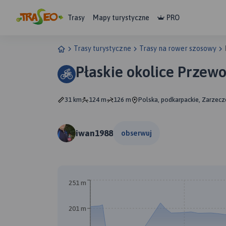
Trasy
Mapy turystyczne
PRO
Trasy turystyczne
Trasy na rower szosowy
Płaskie okolice Przew
31 km
124 m
126 m
Polska, podkarpackie, Zarzecz
iwan1988
obserwuj
251 m
201 m