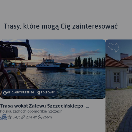
Trasy, które mogą Cię zainteresować
OFICJALNY PRZEBIEG
POLECAMY
Trasa wokół Zalewu Szczecińskiego -
oficjalny przebieg szlaku
Polska, zachodniopomorskie, Szczecin
5.4/6
294 km
266m