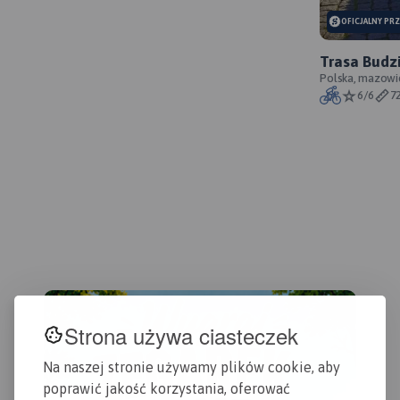
OFICJALNY PR
Trasa Budzi
szlaku
Polska, mazowie
6/6
7
Strona używa ciasteczek
Na naszej stronie używamy plików cookie, aby
poprawić jakość korzystania, oferować