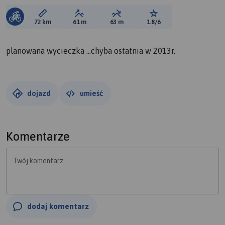
Długość trasy:
Suma przewyższeń:
Suma spadków:
Ocena trasy:
72 km
61 m
63 m
1.8/6
planowana wycieczka ...chyba ostatnia w 2013r.
dojazd
umieść
Komentarze
Twój komentarz
dodaj komentarz