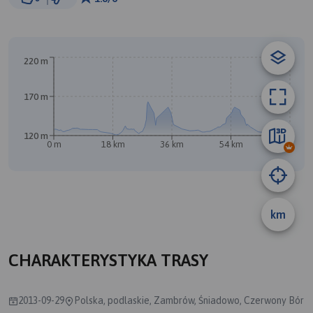
© Traseo Map
© OpenMapTiles
© OpenStreetMap contributors
220 m
170 m
B
A
120 m
0 m
18 km
36 km
54 km
72 km
km
CHARAKTERYSTYKA TRASY
2013-09-29
Polska, podlaskie, Zambrów, Śniadowo, Czerwony Bór