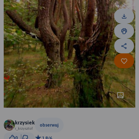
krzysiek
obserwuj
r_krzysztof
5 km
0
1.8/6