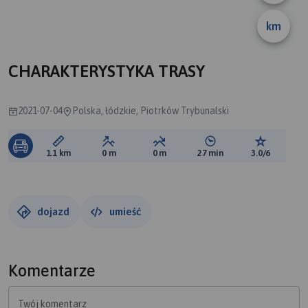
km
CHARAKTERYSTYKA TRASY
2021-07-04
Polska, łódzkie, Piotrków Trybunalski
Długość trasy:
Suma przewyższeń:
Suma spadków:
Średni czas potrzebny 
Ocena tras
1.1 km
0 m
0 m
27 min
3.0/6
dojazd
umieść
Komentarze
Twój komentarz