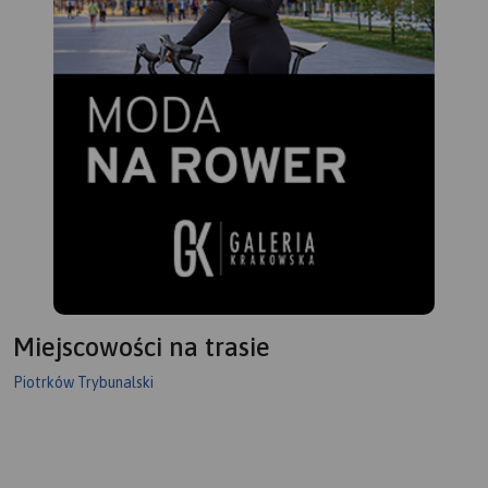
opływa zachodnie krańce
sosnowymi linia brzegowa,
Pasma Przedborsko-
na której występują liczne
Małogoskiego, a głębokość
plaże. Atrakcyjne środowisko
doliny sięga nawet do 50 m.
naturalne w połączeniu z
Pod Smardzewicami wody
dobrym
środkowej Pilicy spiętrza
zagospodarowaniem
zapora ziemna, tworząc
turystycznym gwarantują
Zalew Sulejowski. Dolinie
udany wypoczynek nad
Pilicy towarzyszą lasy,
wodą.
których największe
Na odwrocie mapy znajduje
kompleksy występują w
się informator krajoznawczy,
okolicach Przedborza
wędkarski i żeglarski.
(Przedborski Park
Krajobrazowy), w widłach
Pilicy i Luciąży oraz w
Miejscowości na trasie
okolicach Tomaszowa
Mazowieckiego (dawna
Piotrków Trybunalski
Puszcza Pilicka). Na mapie
zaznaczony został szlak
kajakowy Pilicy oraz jej
dopływów wraz z punktami
odległościowymi. Mapa