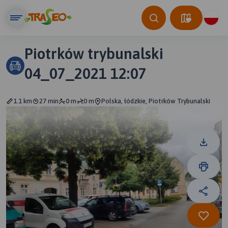
Piotrków trybunalski
04_07_2021 12:07
1.1 km
27 min
0 m
0 m
Polska, łódzkie, Piotrków Trybunalski