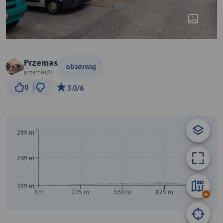
Przemas
obserwuj
przemas74
50 m
0
3.0/6
© Traseo Map
© OpenMapTiles
© OpenStreetMap contributors
299 m
249 m
B
A
199 m
0 m
275 m
550 m
825 m
1.1 km