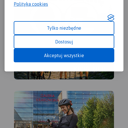
Mazowiecki na północy,
wschodzie. Obszar mapy
Polityka cookies
Piotrków Trybunalski na
obejmuje Jezioro
zachodzie, Sulejów na
Sulejowskie, parki
południu i Sławno na
krajobrazowe: Sulejowski,
wschodzie. Mapa
Spalski i Przedborski oraz
Tylko niezbędne
adresowana jest zarówno dla
miasta: Piotrków Trybunalski,
wodniaków korzystających z
Tomaszów Mazowiecki,
Dostosuj
walorów Zalewu
Opoczno, Sulejów,
Sulejowskiego jak
Przedbórz, Włoszczowa,
Akceptuj wszystkie
miłośników wypraw
Koniecpol. Pilica idealnie
rowerowych i pieszych
nadaje się do uprawiania
wędrówek dla mieszkańców
turystyki kajakowej. Rzeka na
Tomaszowa Maz., Piotrkowa
tym odcinku jest płaska, w
Trybunalskiego i pozostałych
znacznym stopniu pokryta
okolicznych miejscowości.
lasami, malowniczo
Zalew stwarza znakomite
meandruje tworząc liczne
warunki do uprawiania
wysepki, łachy i ławice
sportów i wszelkiej rekreacji
piasku. Koryto Pilicy ma tu
wodnej.
szerokość 100-150 m i łączy
Jego atutem jest naturalna i
się z licznymi starorzeczami.
urozmaicona, porośnięta w
W rejonie Przedborza rzeka
większości borami