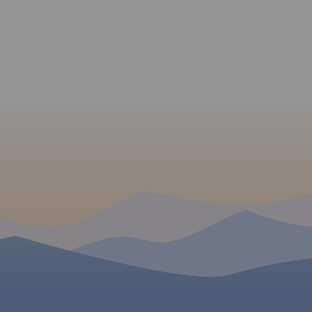
terenowe). Specjalna grafika
pozwoliła na
wyeksponowanie tras i
szlaków
rowerowych. "Małopolska na
rowerze" to
mapa/niezbędnik -
obowiązkowe wyposażenie
dla wszystkich rowerzystów o
zacięciu turystycznym,
szczególnie tych
nastawionych na przejazdy
długodystansowe na
rowerach
trekkingowych. Mapę offline
można zakupić w aplikacji
Traseo na urządzenia
mobilne.
Rok wydania 2024