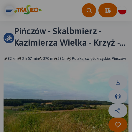
Pińczów - Skalbmierz -
Kazimierza Wielka - Krzyż -
Kostrzeszyn - Pińczów
82 km
3 h 57 min
370 m
391 m
Polska, świętokrzyskie, Pińczów