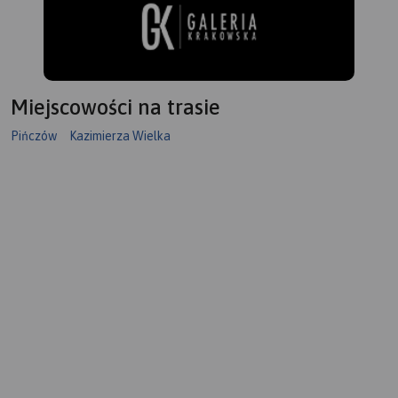
W przypadku, gdy przejazd
danym odcinkiem jest
niemożliwy (np. ze względu
na budowę mostu) podano
propozycje objazdów, a
także łączenia tras. Oprócz
Miejscowości na trasie
klasycznej treści turystycznej
na mapie zaznaczono także:
Pińczów
Kazimierza Wielka
miejsca obsługi rowerzystów
(MOR-y), promy, miejsca z
pracami budowlanymi,
strome podjazdy i ostre
zjazdy, miejsca
niebezpieczne, drogi o
zwiększonym natężeniu
ruchu samochodowego. Jest
również kilometraż
prezentowanych tras. Poza
trasami Velo Małopolska na
mapie pokazano wszystkie
szlaki rowerowe (głównie
gminne, w znacznej części