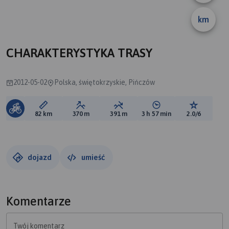
km
CHARAKTERYSTYKA TRASY
2012-05-02
Polska, świętokrzyskie, Pińczów
Długość trasy:
Suma przewyższeń:
Suma spadków:
Średni czas potrzebny 
Ocena tras
82 km
370 m
391 m
3 h 57 min
2.0/6
dojazd
umieść
Komentarze
Twój komentarz