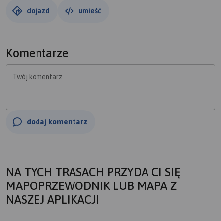
potwierdzenia tego co tu piszę. Na całej trasie aż do
dojazd
umieść
końcowego podejścia spotkałem jednego turystę oraz
kilku grzybiarzy. Uwaga: bardzo łatwo można ominąć skręt
na szlak niebieski z czerwonego-nie jest oznaczony.
Komentarze
Twój komentarz
dodaj komentarz
NA TYCH TRASACH PRZYDA CI SIĘ
MAPOPRZEWODNIK LUB MAPA Z
NASZEJ APLIKACJI