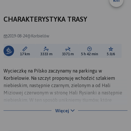
km
CHARAKTERYSTYKA TRASY
2019-08-24
Korbielów
Długość trasy:
Suma przewyższeń:
Suma spadków:
Średni czas potrzebny 
Ocena tras
17 km
3333 m
3371 m
5 h 42 min
5.0/6
Wycieczkę na Pilsko zaczynamy na parkingu w
Korbielowie. Na szczyt proponuję wchodzić szlakiem
niebieskim, następnie czarnym, zielonym a od Hali
Miziowej czerwonym w stronę Hali Rysianki a następnie
niebieskim. W ten sposób unikniemy tłumów, które
głównie wybierają szlak żółty. Ponadto trasa którą
Więcej
proponuję prowadzi kilkoma Halami, z których
rozpościerają się piękne widoki, czego nie można
powiedzieć o szlaku żółtym, którym możemy zejść dla