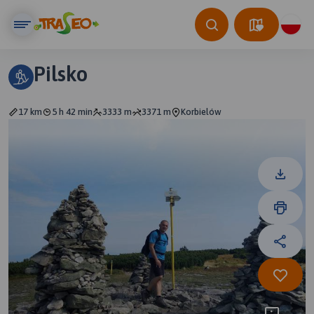
Pilsko
17 km
5 h 42 min
3333 m
3371 m
Korbielów