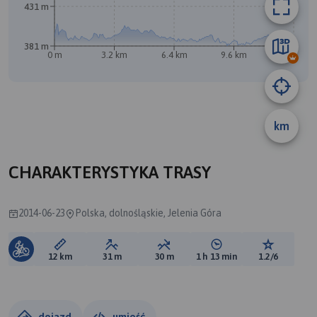
431 m
381 m
0 m
3.2 km
6.4 km
9.6 km
12 km
km
CHARAKTERYSTYKA TRASY
2014-06-23
Polska, dolnośląskie, Jelenia Góra
Długość trasy:
Suma przewyższeń:
Suma spadków:
Średni czas potrzebny 
Ocena tras
12 km
31 m
30 m
1 h 13 min
1.2/6
dojazd
umieść