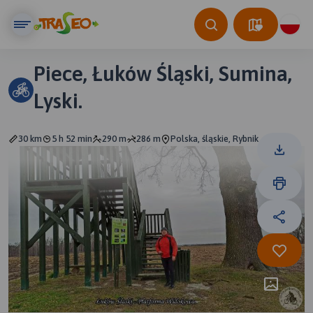
Piece, Łuków Śląski, Sumina,
Lyski.
30 km
5 h 52 min
290 m
286 m
Polska, śląskie, Rybnik