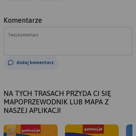
Sumina znajduje się w Suminie niedaleko głównej drogi
Dworcowej przy moście nad rzeką Sumina. Wart jest
odwiedzenia, jest tam altana i dalej taras widokowy, skąd
Komentarze
można podziwić zakola rzeki Sumina jej dzikość i
naturalność. Cała trasa wg licznika to 33 km.Więcej:
Twój komentarz
https://www.janham.cba.pl/index.php?
option=com_content&view=article&id=158&Itemid=312
dodaj komentarz
NA TYCH TRASACH PRZYDA CI SIĘ
MAPOPRZEWODNIK LUB MAPA Z
NASZEJ APLIKACJI