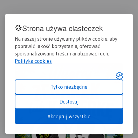
rowerowych i
szlaków pieszych i
dydaktycznych, łącznie z
rowerowych.
kilometrażem.
Map
Strona używa ciasteczek
Eur
obe
pol
Na naszej stronie używamy plików cookie, aby
str
poprawić jakość korzystania, oferować
opo
spersonalizowane treści i analizować ruch.
Jese
Polityka cookies
opr
kar
nie
upr
Tylko niezbędne
Map
tur
ram
regi
now
Dostosuj
tra
wsp
waż
śro
infr
Akceptuj wszystkie
Fun
Reg
śro