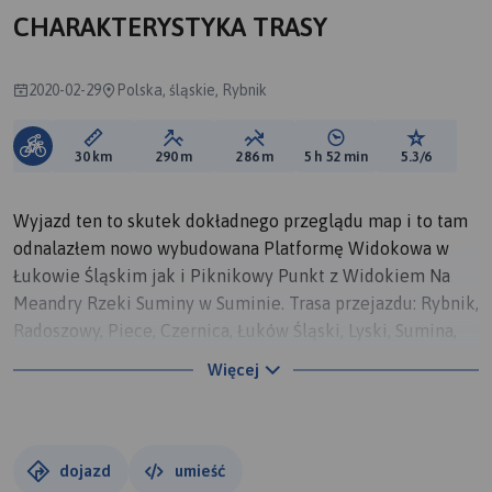
CHARAKTERYSTYKA TRASY
2020-02-29
Polska, śląskie, Rybnik
Długość trasy:
Suma przewyższeń:
Suma spadków:
Średni czas potrzebny 
Ocena tras
30 km
290 m
286 m
5 h 52 min
5.3/6
Wyjazd ten to skutek dokładnego przeglądu map i to tam
odnalazłem nowo wybudowana Platformę Widokowa w
Łukowie Śląskim jak i Piknikowy Punkt z Widokiem Na
Meandry Rzeki Suminy w Suminie. Trasa przejazdu: Rybnik,
Radoszowy, Piece, Czernica, Łuków Śląski, Lyski, Sumina,
Jejkowice i Rybnik. Platforma Widokowa w Łukowie
Więcej
Śląskim jest przy drodze Lipowej do samej platformy
prowadzi ścieżka polna, która w czasie deszczu, tak jak w
moim przypadku zamienia się w grzęzawisko trudne do
przejścia. Natomiast Piknikowy Punkt Widokowy rzeki
dojazd
umieść