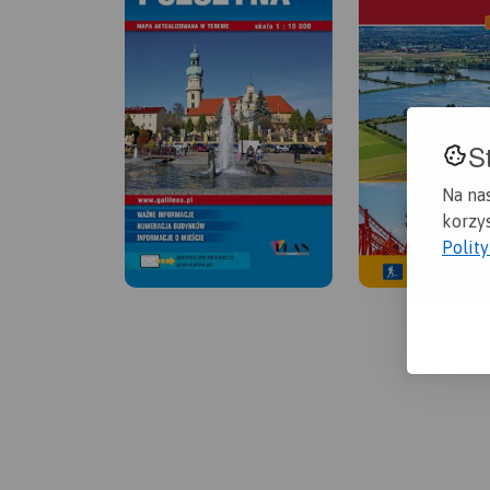
S
Na na
korzys
Polit