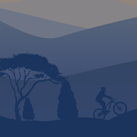
zwiedzania i miejsca
szczególnie interesujące
aktywnych.