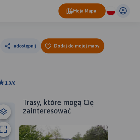
Moja Mapa
udostępnij
Dodaj do mojej mapy
1.0/6
m
ributors
Trasy, które mogą Cię
zainteresować