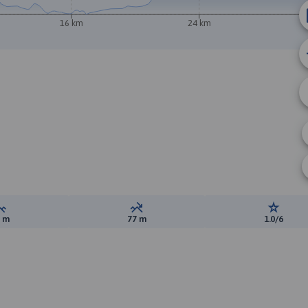
16 km
24 km
Suma przewyższeń:
Suma spadków:
Ocena t
9 m
77 m
1.0/6