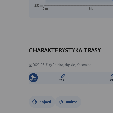
252 m
0 m
8 km
CHARAKTERYSTYKA TRASY
2020-07-31
Polska, śląskie, Katowice
Długość trasy:
32 km
7
dojazd
umieść