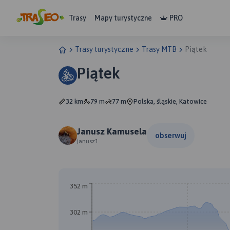
Trasy
Mapy turystyczne
PRO
Trasy turystyczne
Trasy MTB
Piątek
Piątek
32 km
79 m
77 m
Polska, śląskie, Katowice
Janusz Kamusela
obserwuj
janusz1
352 m
302 m