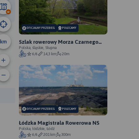
32 km
OFICJALNY PRZEBIEG
POLECAMY
km
Szlak rowerowy Morza Czarnego
Sosnowiec - oficjalny przebieg
Polska, śląskie, Słupna
6/6
14,3 km
20m
rasy:
OFICJALNY PRZEBIEG
POLECAMY
Łódzka Magistrala Rowerowa NS
Polska, łódzkie, Łódź
6/6
201 km
300m