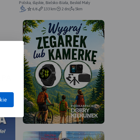
przebieg
Polska, śląskie, Bielsko-Biała, Beskid Mały
6/6
133 km
2 dni
5km
APA
kie