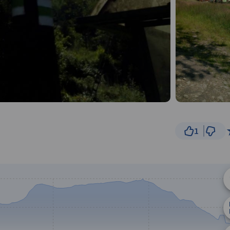
1
500
© Traseo Map
© OpenMapTiles
© OpenStreetMap cont