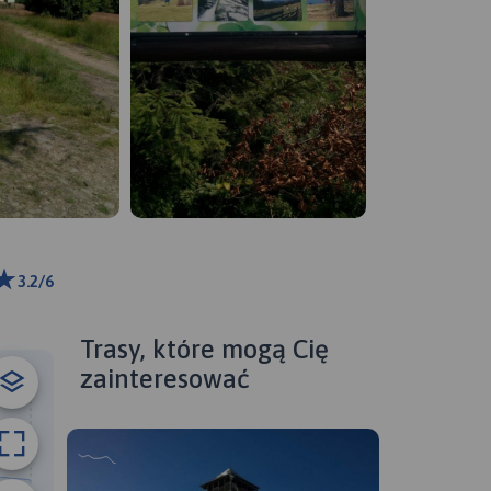
3.2/6
 m
ributors
Trasy, które mogą Cię
zainteresować