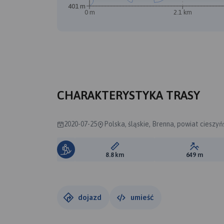
401 m
0 m
2.1 km
CHARAKTERYSTYKA TRASY
2020-07-25
Polska, śląskie, Brenna, powiat cieszyń
Długość trasy:
Suma prz
8.8 km
649 m
dojazd
umieść