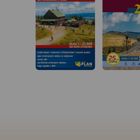
MAPA TURYSTYCZNA W
APLIKACJI TRASEO
Mapa turystyczna „Szczyrk”
obejmuje swoim obszarem
gminę Szczyrk, a także
częściowo sąsiadujące
MAPA TURYSTYCZNA
APLIKACJI TRASEO
miejscowości m.in. wschodnią
część Brennej, Buczkowice.