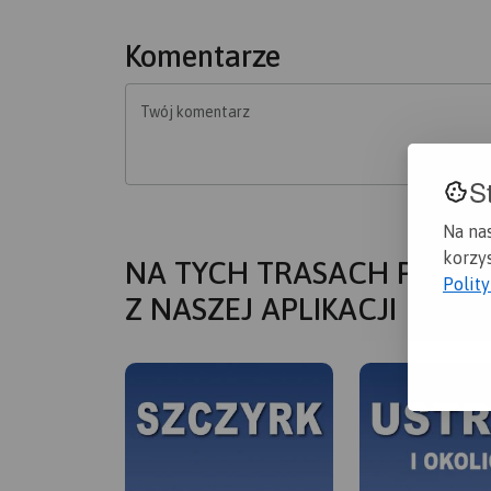
Komentarze
Twój komentarz
S
Na na
korzys
NA TYCH TRASACH PRZYD
Polit
Z NASZEJ APLIKACJI