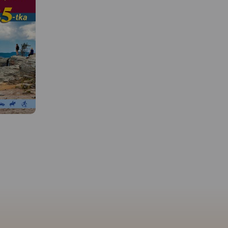
MAPA TURYSTYCZNA W
APLIKACJI TRASEO
Mapa przedstawia okolice
ciekawej miejscowości
turystycznej, położonej w
Beskidzie Śląskim. Zasięg mapy
wyznaczają: Ustroń na
północy, Wielka Czantoria na
zachodzie, Istebna na południu
i Barania Góra na
MAPA TURYSTYCZNA W
APLIKACJI TRASEO
wschodzie. Okolice Wisły słyną
z licznych szlaków pieszych i
 W
rowerowych oraz atrakcyjnych
Mapa turystyczna „Wisł
tras narciarstwa biegowego.
Podróż do Źródeł” obej