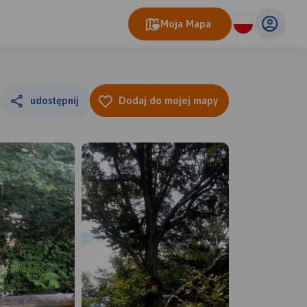
Moja Mapa
udostępnij
Dodaj do mojej mapy