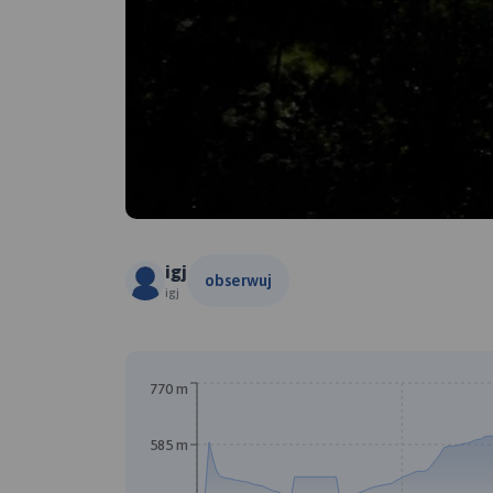
igj
obserwuj
igj
770 m
585 m