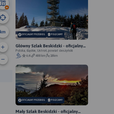
8.7 km
km
OFICJALNY PRZEBIEG
POLECAMY
Główny Szlak Beskidzki - oficjalny
przebieg
Polska, śląskie, Ustroń, powiat cieszyński
6/6
488 km
18km
anie trasy:
a trasy:
OFICJALNY PRZEBIEG
POLECAMY
Mały Szlak Beskidzki - oficjalny