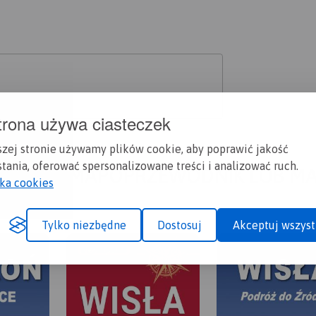
trona używa ciasteczek
szej stronie używamy plików cookie, aby poprawić jakość
tania, oferować spersonalizowane treści i analizować ruch.
A CI SIĘ MAPOPRZEWODNIK LUB M
yka cookies
Tylko niezbędne
Dostosuj
Akceptuj wszyst