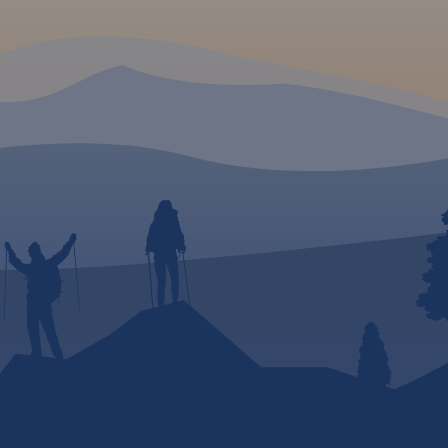
Wisła,
adujące
udniową
nnej.
rzejść,
ze,
onne i
 są tu
czne,
niska i
 a
acje
czas
pa
i
ami
ię we
u!