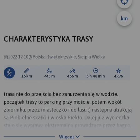
km
CHARAKTERYSTYKA TRASY
2022-12-10
Polska, świętokrzyskie, Sielpia Wielka
Długość trasy:
Suma przewyższeń:
Suma spadków:
Średni czas potrzebny 
Ocena tras
16 km
445 m
466 m
5 h 48 min
4.6/6
trasa nie do przejścia bez zanurzenia się w wodzie.
początek trasy to parking przy moście, potem wokół
zbiornika, przez miasteczko i do lasu :) następna atrakcją
są Piekielne skałki i wioska Piekło. Dalej już wycieczka
staje się wyprawą ekstremalną prowadząca przez bagno,
później trzeba forsować rzeki. Nie polecam na niedzielny
Więcej