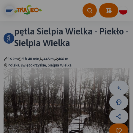
pętla Sielpia Wielka - Piekło -
Sielpia Wielka
16 km
5 h 48 min
445 m
466 m
Polska, świętokrzyskie, Sielpia Wielka