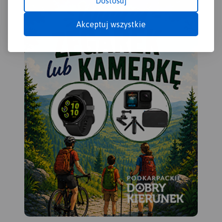
Dostosuj
zamyka się w granicach:
Końskie na północy, Raków
Akceptuj wszystkie
na południu, Ostrowiec
Świętokrzyski na wschodzie,
Dobrzeszów na zachodzie.
Rok wydania 2023