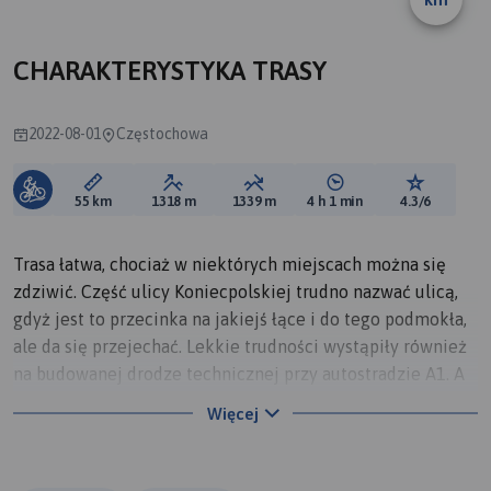
CHARAKTERYSTYKA TRASY
2022-08-01
Częstochowa
Długość trasy:
Suma przewyższeń:
Suma spadków:
Średni czas potrzebny 
Ocena tras
55 km
1318 m
1339 m
4 h 1 min
4.3/6
Trasa łatwa, chociaż w niektórych miejscach można się
zdziwić. Część ulicy Koniecpolskiej trudno nazwać ulicą,
gdyż jest to przecinka na jakiejś łące i do tego podmokła,
ale da się przejechać. Lekkie trudności wystąpiły również
na budowanej drodze technicznej przy autostradzie A1. A
największe moje zdziwienie to była przeprawa przez
Więcej
Konopkę po betonowych płytach. Niestety nie dało się
suchą stopą :).