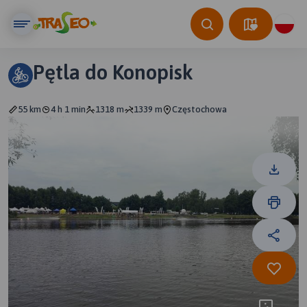
Pętla do Konopisk
55 km
4 h 1 min
1318 m
1339 m
Częstochowa