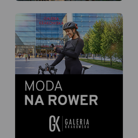
techniczne. Prezentację
szlaku wzbogacają
oczywiście treści
krajoznawcze, wplatane w
opis szlaku zgodnie z
kierunkiem poruszania się
rowerzystów. Całość trasy
została podzielona na 13
arkuszy map (plus
powiększenie fragmentu
trasy w rejonie Złotego
Potoku), tworzących jakby
umowne odcinki. Przy czym
podział ten wynika
wyłącznie z zasięgu
poszczególnych arkuszy, i
nie należy go kojarzyć z
realnymi etapami przejazdu.
Żeby ułatwić czytanie mapy,
poszczególne arkusze map
zostały tak poobracane, aby
były ułożone przed