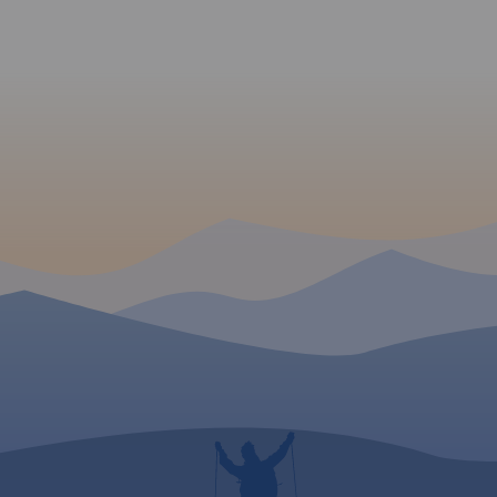
zaproponowaliśmy gotowe
rozwiązania podziału trasy
szlaku na etapy dzienne,
wskazując miejscowości
wraz z listą noclegów, gdzie
najlepiej zrobić odpoczynek.
Mając na uwadze
nastawienie i możliwości
kondycyjne rowerzystów - od
sportowego po zupełnie
rekreacyjną turystykę
rowerową-
zaproponowaliśmy do
wyboru podział trasy na: 2-3-
4-5 etapów
dziennych. Mapę offline
można zakupić w aplikacji
Traseo na urządzenia
mobilne.
Rok wydania 2020