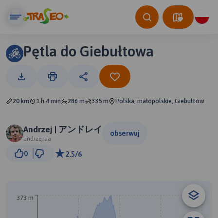
Pętla do Giebułtowa
20 km
1 h 4 min
286 m
335 m
Polska, małopolskie, Giebułtów
Andrzej | アンドレイ
obserwuj
andrzej.aa
2 km
0
2.5/6
© Traseo Map
© OpenMapTiles
© OpenStreetMap contributors
373 m