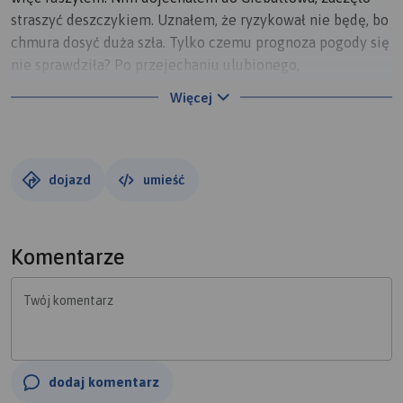
straszyć deszczykiem. Uznałem, że ryzykował nie będę, bo
chmura dosyć duża szła. Tylko czemu prognoza pogody się
nie sprawdziła? Po przejechaniu ulubionego,
niebezpiecznego szlaku pieszo-rowerowego, skręciłem w
Więcej
prawo, choć plan początkowy zakładał jazdę na wprost
przez Dolinę Prądnika, a plan kolejny, usnuty na
przystanku w Giebułtowie, uwzględniał Dolinę Kluczwody
(od ostatniej przejażdżki krajową 94, kusi mnie). Jeszcze w
dojazd
umieść
Trojanowicach popadało, to znów zatrzymałem się na
przystanku (najgorsze jest podczas deszczu, gdy
przystanki, jeśli już są, to nie mają wiat ochronnych), aby
Komentarze
chwilę przeczekać. Gdy uspokoiło się, ruszyłem czym
prędzej do Krakowa. Prędkość na tym odcinku - 34-42
Twój komentarz
km/h :)
dodaj komentarz