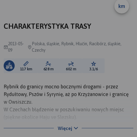
km
CHARAKTERYSTYKA TRASY
2013-05-
Polska, śląskie, Rybnik, Hlučin, Racibórz, śląskie,
09
Czechy
Długość trasy:
Suma przewyższeń:
Suma spadków:
Ocena trasy:
117 km
628 m
602 m
3.1/6
Rybnik do granicy mocno bocznymi drogami - przez
Rydułtowy, Pszów i Syrynię, aż po Krzyżanowice i granicę
w Owsiszczu.
W Czechach błądzenie w poszukiwaniu nowych miejsc
(piękne okolice Haju ve Slezsku).
Powrót w kierunku nieśmiertelnego czołgu w Sudicach i
Więcej
Raciborza z zawsze tańszą benzyną na stacji Auchan przy