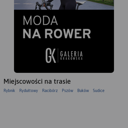
Miejscowości na trasie
Rybnik
Rydułtowy
Racibórz
Pszów
Buków
Sudice