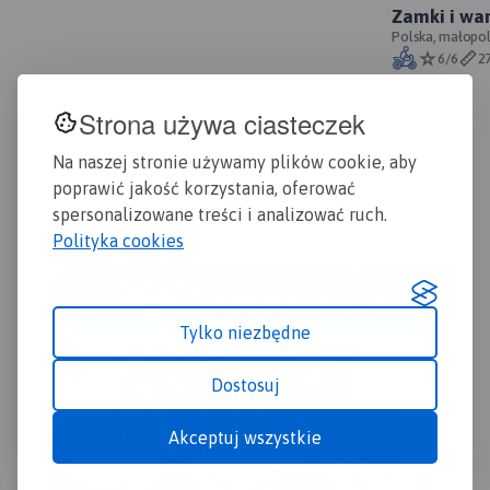
Szczególnie atrakcyjne
chr
Zamki i wa
miejsca zaznaczono żółtą
mie
Częstochow
Polska, małopol
Rok wydania: 2016/2017
ramką. Podano aktualne
naz
6/6
2
przebiegi szlaków pieszych,
Pod
rowerowych i
szl
Strona używa ciasteczek
dydaktycznych, łącznie z
row
kilometrażem.
Na naszej stronie używamy plików cookie, aby
poprawić jakość korzystania, oferować
spersonalizowane treści i analizować ruch.
Polityka cookies
Tylko niezbędne
Dostosuj
Akceptuj wszystkie