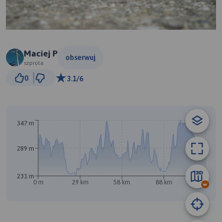
Maciej P
obserwuj
szprota
5 km
0
3.1/6
© Traseo Map
© OpenMapTiles
© OpenStreetMap contributors
347 m
B
A
289 m
231 m
0 m
29 km
58 km
88 km
117 km