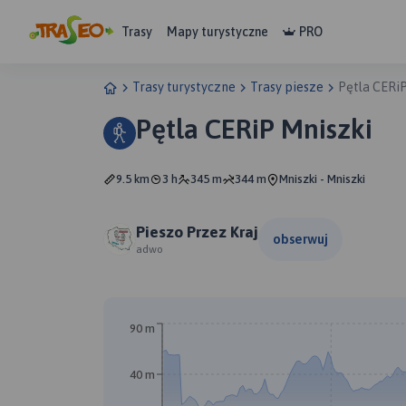
Trasy
Mapy turystyczne
PRO
Trasy turystyczne
Trasy piesze
Pętla CERi
Pętla CERiP Mniszki
9.5 km
3 h
345 m
344 m
Mniszki - Mniszki
Pieszo Przez Kraj
obserwuj
adwo
90 m
40 m