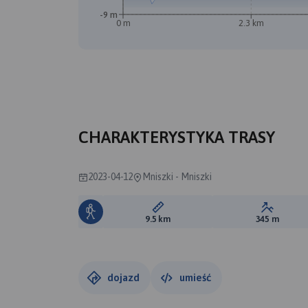
-9 m
0 m
2.3 km
CHARAKTERYSTYKA TRASY
2023-04-12
Mniszki - Mniszki
Długość trasy:
Suma prz
9.5 km
345 m
dojazd
umieść