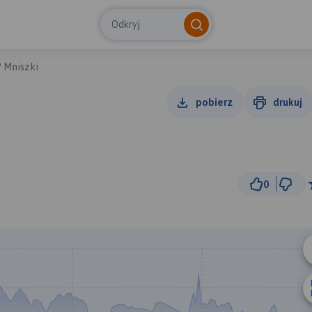
Odkryj
P Mniszki
pobierz
drukuj
0
1 km
© Traseo Map
© OpenMapTiles
© OpenStreetMap cont
A
B