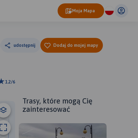
Moja Mapa
udostępnij
Dodaj do mojej mapy
1.2/6
ributors
Trasy, które mogą Cię
zainteresować