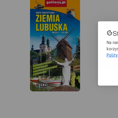
S
Na na
korzys
Polit