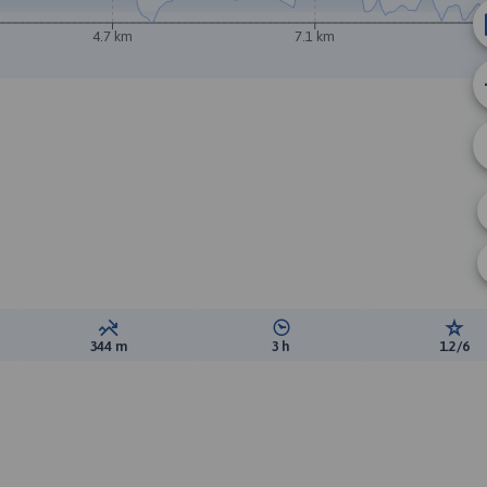
4.7 km
7.1 km
ewyższeń:
Suma spadków:
Średni czas potrzebny na pokon
Ocen
344 m
3 h
1.2/6