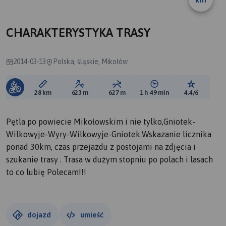
CHARAKTERYSTYKA TRASY
2014-03-13
Polska, śląskie, Mikołów
Długość trasy:
Suma przewyższeń:
Suma spadków:
Średni czas potrzebny 
Ocena tras
28 km
623 m
627 m
1 h 49 min
4.4/6
Pętla po powiecie Mikołowskim i nie tylko,Gniotek-
Wilkowyje-Wyry-Wilkowyje-Gniotek.Wskazanie licznika
ponad 30km, czas przejazdu z postojami na zdjęcia i
szukanie trasy . Trasa w dużym stopniu po polach i lasach
to co lubię Polecam!!!
dojazd
umieść