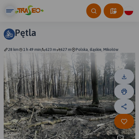
Pętla
28 km
1 h 49 min
623 m
627 m
Polska, śląskie, Mikołów