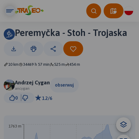
Peremyčka - Stoh - Trojaska
10 km
34469 h 57 min
525 m
454 m
Andrzej Cygan
obserwuj
ancygan
1 km
0
1.2/6
© Traseo Map
© OpenMapTiles
© OpenStreetMap contributors
B
1763 m