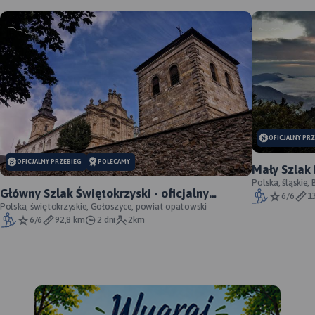
MAPA TURYSTYCZNA W
MAPA TURYSTYCZNA W
APLIKACJI TRASEO
APLIKACJI TRASEO
OFICJALNY PR
OFICJALNY PRZEBIEG
POLECAMY
Mały Szlak 
Polska, śląskie,
Główny Szlak Świętokrzyski - oficjalny
6/6
1
przebieg
Polska, świętokrzyskie, Gołoszyce, powiat opatowski
6/6
92,8 km
2 dni
2km