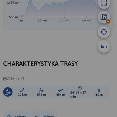
1659 m
1556 m
0 m
2.5 km
5.1 km
7.6 km
10 km
km
A
CHARAKTERYSTYKA TRASY
2016-05-09
34469 h 57
Długość trasy:
Suma przewyższeń:
Suma spadków:
Średni czas potrzebny 
Ocena tras
10 km
525 m
454 m
1.2/6
min
dojazd
umieść