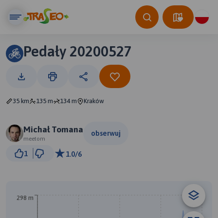
Pedały 20200527
35 km
135 m
134 m
Kraków
Michał Tomana
obserwuj
meetom
3 km
1
1.0/6
© Traseo Map
© OpenMapTiles
© OpenStreetMap contributors
298 m