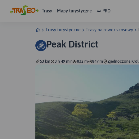
Trasy
Mapy turystyczne
PRO
Trasy turystyczne
Trasy na rower szosowy
Peak District
53 km
3 h 49 min
832 m
847 m
Zjednoczone Króle