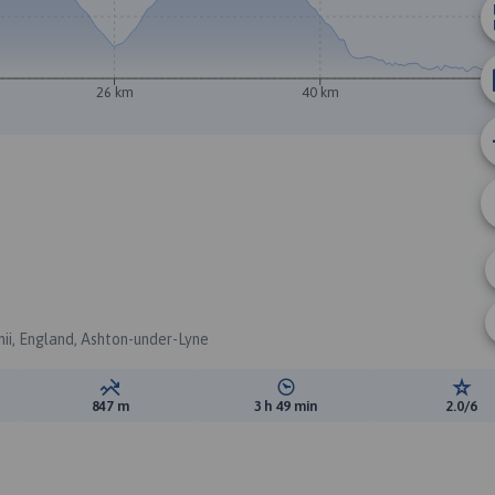
26 km
40 km
ii, England, Ashton-under-Lyne
ewyższeń:
Suma spadków:
Średni czas potrzebny na pokon
Ocen
847 m
3 h 49 min
2.0/6