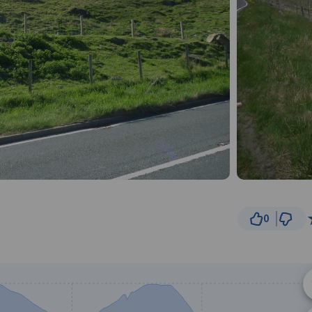
0
3 km
© Traseo Map
© OpenMapTiles
© OpenStreetMap cont