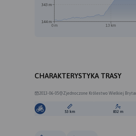
343 m
144 m
0 m
13 km
B
A
CHARAKTERYSTYKA TRASY
2013-06-05
Zjednoczone Królestwo Wielkiej Brytan
Długość trasy:
Suma prz
53 km
832 m