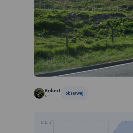
Robert
obserwuj
Trout
541 m