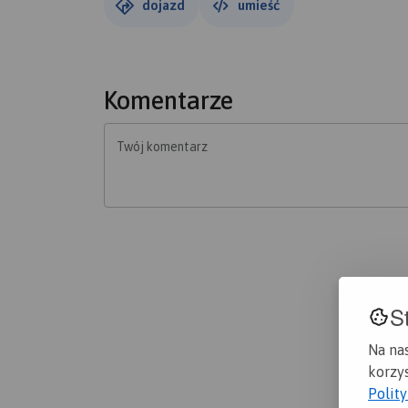
dojazd
umieść
Komentarze
Twój komentarz
S
Na na
korzys
Polit