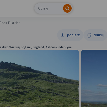
Odkryj
Peak District
pobierz
drukuj
stwo Wielkiej Brytanii, England, Ashton-under-Lyne