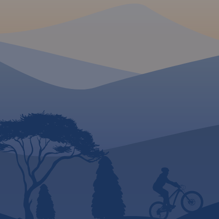
różnorodności przyrodniczej,
unikalnym ukształtowaniu
terenu i dużym
nagromadzeniem zabytków
historycznych. Niniejsze
wydawnictwo to ogólna mapa
poglądowa rozległego
obszaru, jakim są Warmia i
Mazury. Dedykowana jest
zwłaszcza turystom
zmotoryzowanym.
Przedstawiono na niej aktualną
sieć dróg, wybraną bazę
noclegową oraz propozycje
najciekawszych atrakcji
regionu. Wśród nich znajdują
się: zamki, pałace, kościoły,
muzea, zabytki techniki,
obiekty militarne, cuda
przyrody, wyróżniające się
miejsca widokowe i