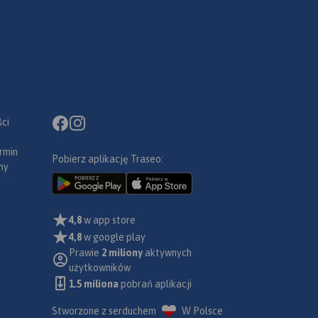
ci
rmin
Pobierz aplikację Traseo:
ny
4,8
w app store
4,8
w google play
Prawie
2 miliony
aktywnych
użytkowników
1.5 miliona
pobrań aplikacji
Stworzone z serduchem
W Polsce