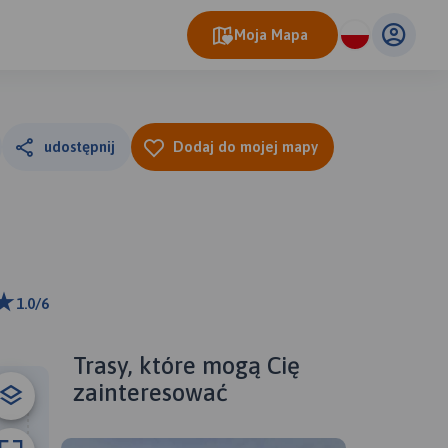
Moja Mapa
udostępnij
Dodaj do mojej mapy
1.0/6
ributors
Trasy, które mogą Cię
zainteresować