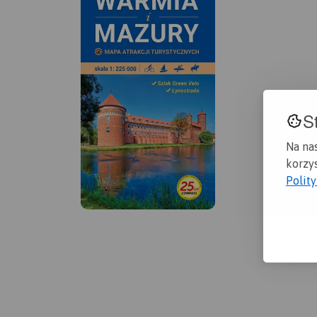
S
Na na
korzys
Polit