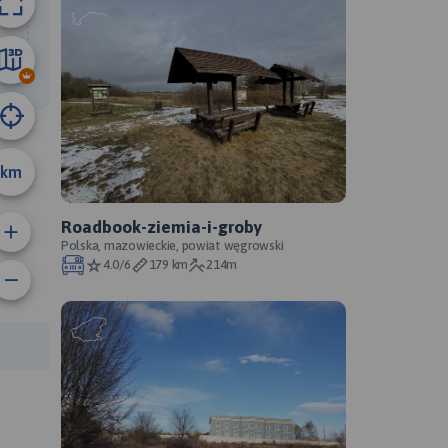
46 km
km
Roadbook-ziemia-i-groby
Polska, mazowieckie, powiat węgrowski
4.0/6
179 km
214m
rasy: