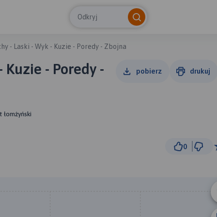
Odkryj
hy - Laski - Wyk - Kuzie - Poredy - Zbojna
- Kuzie - Poredy -
pobierz
drukuj
at łomżyński
0
3 km
© Traseo Map
© OpenMapTiles
© OpenStreetMap cont