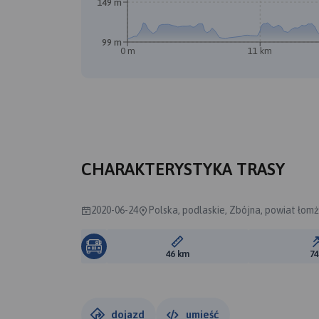
149 m
99 m
0 m
11 km
CHARAKTERYSTYKA TRASY
2020-06-24
Polska, podlaskie, Zbójna, powiat łomż
Długość trasy:
46 km
7
dojazd
umieść