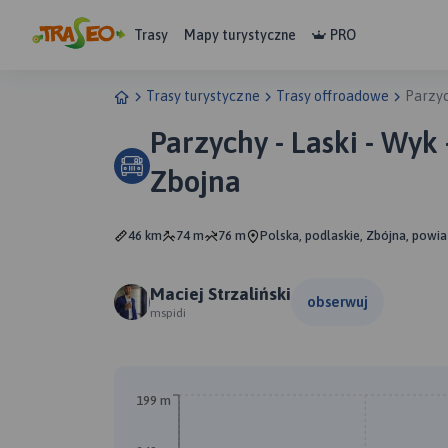
Trasy
Mapy turystyczne
PRO
Trasy turystyczne
Trasy offroadowe
Parzyc
Parzychy - Laski - Wyk 
Zbojna
46 km
74 m
76 m
Polska, podlaskie, Zbójna, powi
Maciej Strzaliński
obserwuj
mspidi
199 m