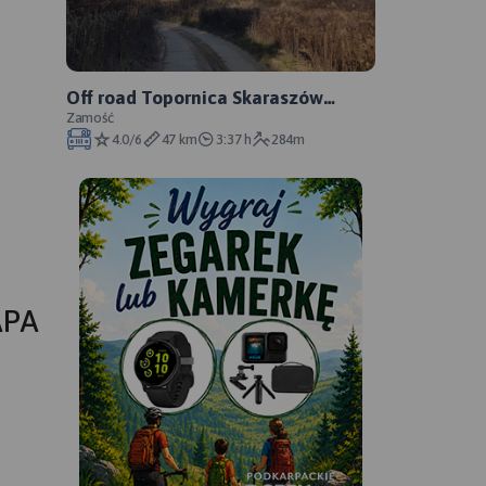
Off road Topornica Skaraszów
Wojda Czarnowodawoda Lipsko
Zamość
4.0/6
47 km
3:37 h
284m
Topornica
APA