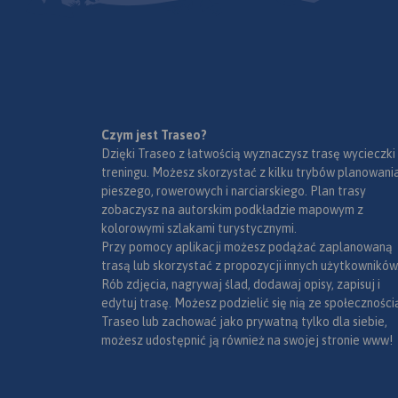
panoramy. Mapę offline można
zakupić w aplikacji Traseo na
urządzenia mobilne.
Rok
wydania 2022
Czym jest Traseo?
Dzięki Traseo z łatwością wyznaczysz trasę wycieczki
treningu. Możesz skorzystać z kilku trybów planowania
pieszego, rowerowych i narciarskiego. Plan trasy
zobaczysz na autorskim podkładzie mapowym z
kolorowymi szlakami turystycznymi.
Przy pomocy aplikacji możesz podążać zaplanowaną
trasą lub skorzystać z propozycji innych użytkowników
Rób zdjęcia, nagrywaj ślad, dodawaj opisy, zapisuj i
edytuj trasę. Możesz podzielić się nią ze społeczności
Traseo lub zachować jako prywatną tylko dla siebie,
możesz udostępnić ją również na swojej stronie www!