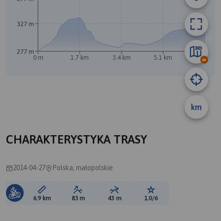
327 m
277 m
0 m
1.7 km
3.4 km
5.1 km
6.9 km
km
A
CHARAKTERYSTYKA TRASY
2014-04-27
Polska, małopolskie
Długość trasy:
Suma przewyższeń:
Suma spadków:
Ocena trasy:
6.9 km
83 m
43 m
1.0/6