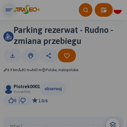
Parking rezerwat - Rudno -
zmiana przebiegu
6.9 km
83 m
43 m
Polska, małopolskie
Piotrek0001
obserwuj
Piotrek0001
1 km
0
1.0/6
© Traseo Map
© OpenMapTiles
© OpenStreetMap contributors
B
377 m