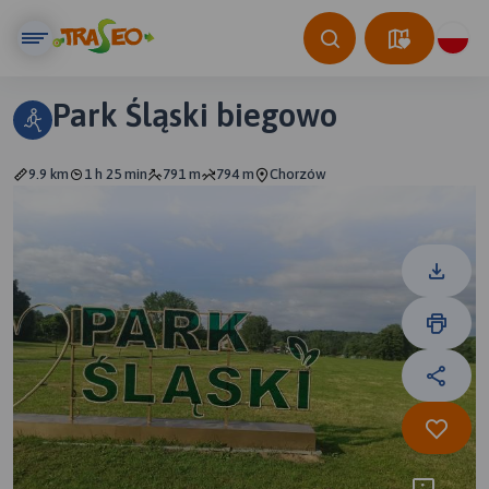
Park Śląski biegowo
9.9 km
1 h 25 min
791 m
794 m
Chorzów