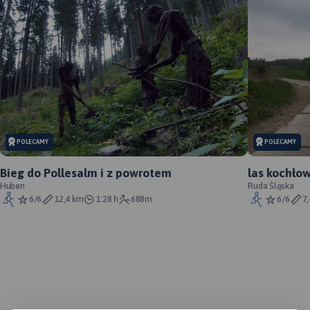
MAPA TURYSTYCZNA W
APLIKACJI TRASEO
POLECAMY
POLECAMY
Bieg do Pollesalm i z powrotem
las kochło
Huben
Ruda Śląska
6/6
12,4 km
1:28 h
688m
6/6
7