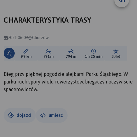
km
CHARAKTERYSTYKA TRASY
2021-06-09
Chorzów
Długość trasy:
Suma przewyższeń:
Suma spadków:
Średni czas potrzebny 
Ocena tras
9.9 km
791 m
794 m
1 h 25 min
3.4/6
Bieg przy pięknej pogodzie alejkami Parku Śląskiego. W
parku ruch spory wielu rowerzystów, biegaczy i oczywiście
spacerowiczów.
dojazd
umieść