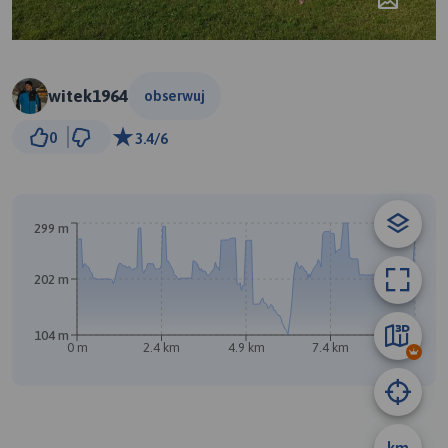
witek1964
obserwuj
500 m
0
3.4/6
© Traseo Map
© OpenMapTiles
© OpenStreetMap contributors
299 m
202 m
104 m
0 m
2.4 km
4.9 km
7.4 km
9.9 km
B
A