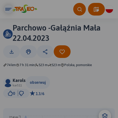
Parchowo -Gałąźnia Mała
22.04.2023
74 km
7 h 31 min
523 m
523 m
Polska, pomorskie
Karols
obserwuj
kar511
5 km
0
1.3/6
© Traseo Map
© OpenMapTiles
© OpenStreetMap contributors
214 m