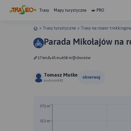
Trasy
Mapy turystyczne
PRO
Trasy turystyczne
Trasy na rower trekkingo
Parada Mikołajów na r
17 km
45 m
38 m
chorzów
Tomasz Mutke
obserwuj
podroznik81
371 m
321 m