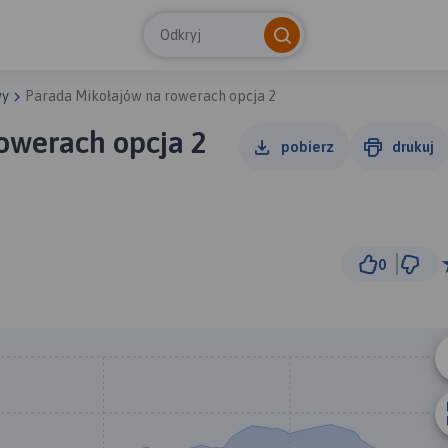
Odkryj
wy
Parada Mikołajów na rowerach opcja 2
owerach opcja 2
pobierz
drukuj
0
1 
© Traseo Map
© OpenMapTiles
© OpenStreetMap cont