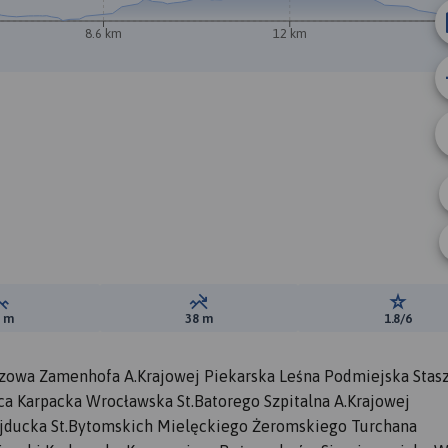
A
8.6 km
12 km
B
Suma przewyższeń:
Suma spadków:
Ocena t
5 m
38 m
1.8/6
zowa Zamenhofa A.Krajowej Piekarska Leśna Podmiejska Stasz
ca Karpacka Wrocławska St.Batorego Szpitalna A.Krajowej
ducka St.Bytomskich Mielęckiego Żeromskiego Turchana