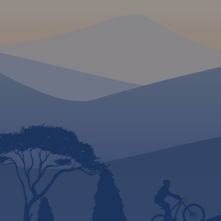
planie zaznaczono między
innymi rodzaje nawierzchni
dróg, szkoły, numeracje
posesji. Plan obejmuje miasto
w granicach
administracyjnych.