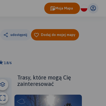
Moja Mapa
udostępnij
Dodaj do mojej mapy
1.8/6
km
ributors
Trasy, które mogą Cię
zainteresować