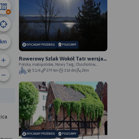
17 km
km
OFICJALNY PRZEBIEG
POLECAMY
Rowerowy Szlak Wokół Tatr wersja
OFCL (oficjalna) - oficjalny przebieg
Polska, małopolskie, Nowy Targ, Chochołów,
Poprad, Kieżmark
5.1/6
279 km
316 dni
2km
rasy:
ica
OFICJALNY PRZEBIEG
POLECAMY