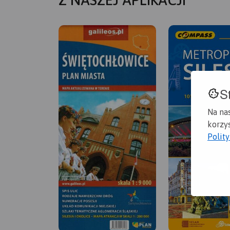
Z NASZEJ APLIKACJI
S
Na na
korzys
Polit