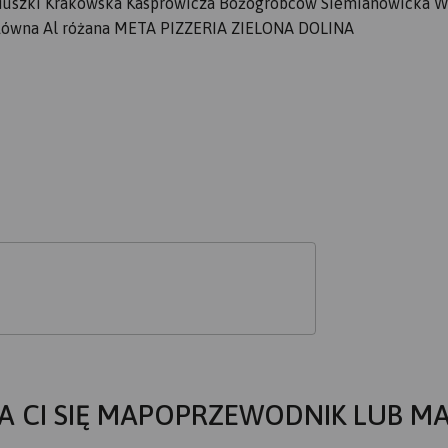
ciuszki Krakowska Kasprowicza Bożogrobców Siemianowicka 
.Główna Al różana META PIZZERIA ZIELONA DOLINA
A CI SIĘ MAPOPRZEWODNIK LUB M