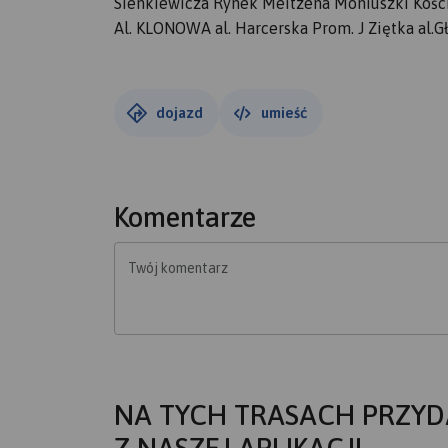
Sienkiewicza Rynek Meitzena Moniuszki Koś
Al. KLONOWA al. Harcerska Prom. J Ziętka al
dojazd
umieść
Komentarze
Twój komentarz
NA TYCH TRASACH PRZYD