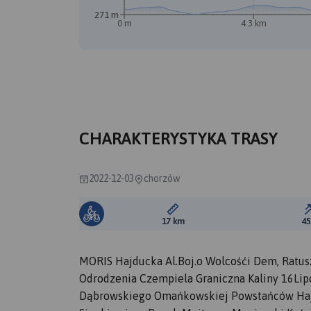
271 m
0 m
4.3 km
CHARAKTERYSTYKA TRASY
2022-12-03
chorzów
Długość trasy:
17 km
4
MORIS Hajducka Al.Boj.o Wolcośći Dem, Ratus
Odrodzenia Czempiela Graniczna Kaliny 16Lip
Dąbrowskiego Omańkowskiej Powstańców Haj