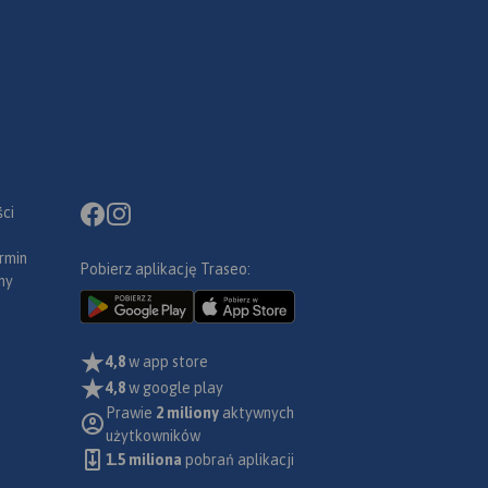
ci
rmin
Pobierz aplikację Traseo:
ny
4,8
w app store
4,8
w google play
Prawie
2 miliony
aktywnych
użytkowników
1.5 miliona
pobrań aplikacji