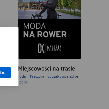
Miejscowości na trasie
kie
Tychy
Pszczyna
Goczałkowice-Zdrój
Kobiór