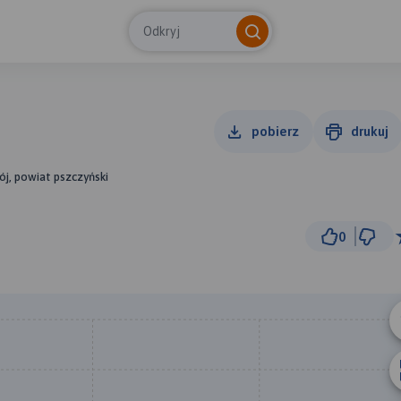
Odkryj
pobierz
drukuj
ój, powiat pszczyński
0
5 km
© Traseo Map
© OpenMapTiles
© OpenStreetMap cont
B