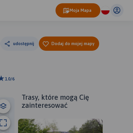
Moja Mapa
udostępnij
Dodaj do mojej mapy
1.0/6
ributors
Trasy, które mogą Cię
zainteresować