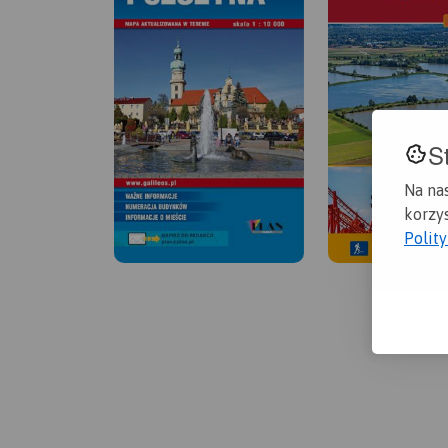
S
Na na
korzys
Polit