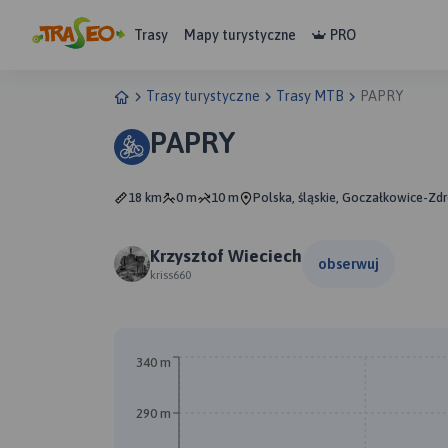
Trasy
Mapy turystyczne
PRO
Trasy turystyczne
Trasy MTB
PAPRY
PAPRY
18 km
0 m
10 m
Polska, śląskie, Goczałkowice-Zdr
Krzysztof Wieciech
obserwuj
kriss660
340 m
290 m