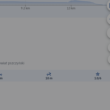
9.2 km
13 km
A
owiat pszczyński
Suma przewyższeń:
Suma spadków:
Ocena t
 m
10 m
1.0/6