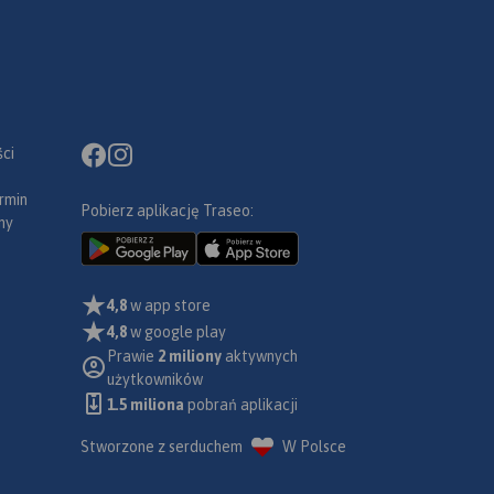
ci
rmin
Pobierz aplikację Traseo:
ny
4,8
w app store
4,8
w google play
Prawie
2 miliony
aktywnych
użytkowników
1.5 miliona
pobrań aplikacji
Stworzone z serduchem
W Polsce