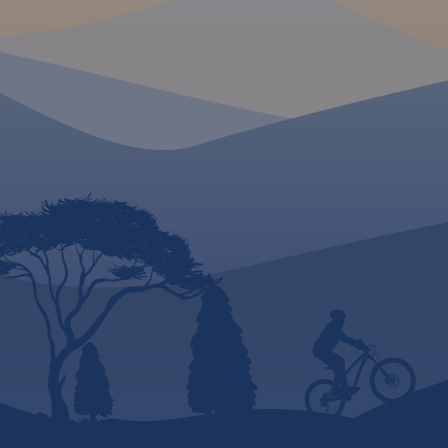
zwiedzania i miejsca
szczególnie interesujące
aktywnych.