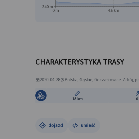
240 m
0 m
4.6 km
CHARAKTERYSTYKA TRASY
2020-04-28
Polska, śląskie, Goczałkowice-Zdrój, p
Długość trasy:
18 km
0
dojazd
umieść