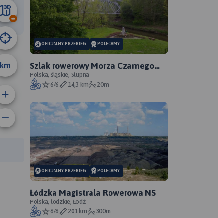
18 km
OFICJALNY PRZEBIEG
POLECAMY
km
Szlak rowerowy Morza Czarnego
Sosnowiec - oficjalny przebieg
Polska, śląskie, Słupna
6/6
14,3 km
20m
rasy:
OFICJALNY PRZEBIEG
POLECAMY
Łódzka Magistrala Rowerowa NS
Polska, łódzkie, Łódź
6/6
201 km
300m