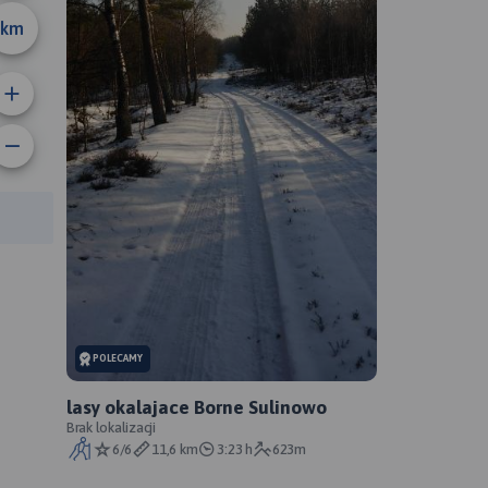
km
rasy:
POLECAMY
lasy okalajace Borne Sulinowo
Brak lokalizacji
6/6
11,6 km
3:23 h
623m