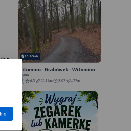
POLECAMY
APA
Witomino - Grabówek - Witomino
Gdynia
6/6
11,1 km
2:07 h
77m
kie