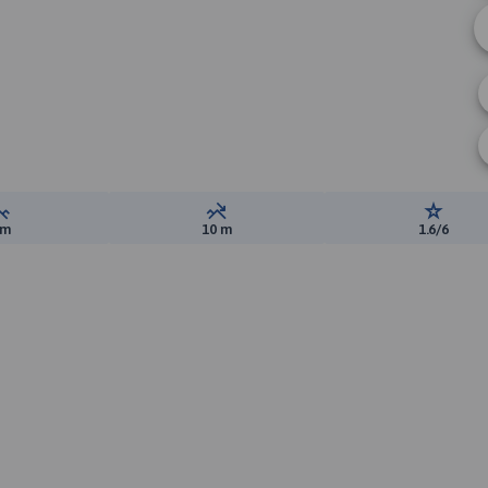
Suma przewyższeń:
Suma spadków:
Ocena t
 m
10 m
1.6/6