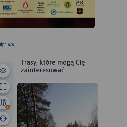
1.6/6
ributors
Trasy, które mogą Cię
zainteresować
5.9 km