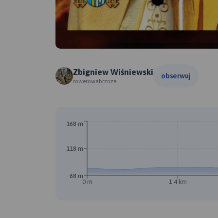
Zbigniew Wiśniewski
obserwuj
rowerowabrzoza
168 m
118 m
68 m
0 m
1.4 km