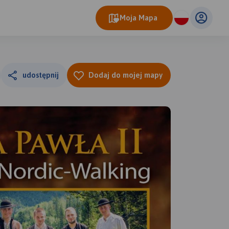
Moja Mapa
udostępnij
Dodaj do mojej mapy