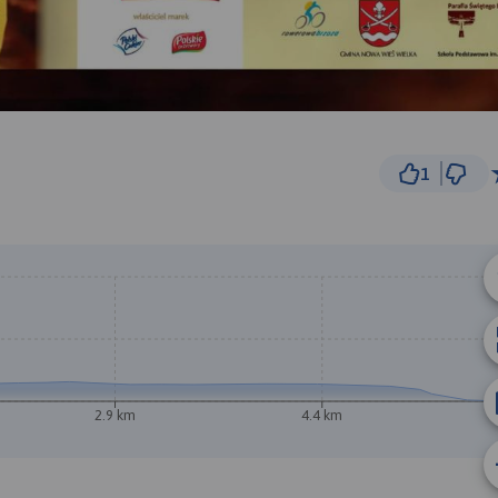
1
1 km
© Traseo Map
© OpenMapTiles
© OpenStreetMap cont
A
2.9 km
4.4 km