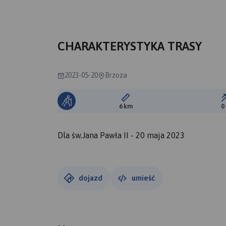
B
CHARAKTERYSTYKA TRASY
2023-05-20
Brzoza
Długość trasy:
6 km
0
Dla św.Jana Pawła II - 20 maja 2023
dojazd
umieść