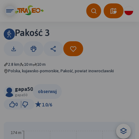
Pakość 3
2.8 km
10 m
10 m
Polska, kujawsko-pomorskie, Pakość, powiat inowrocławski
gapa50
obserwuj
gapa50
500 m
0
1.0/6
© Traseo Map
© OpenMapTiles
© OpenStreetMap contributors
174 m