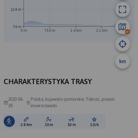
124 m
A
74 m
0 m
710 m
1.4 km
2.1 km
2.8 km
B
km
CHARAKTERYSTYKA TRASY
2020-06-
Polska, kujawsko-pomorskie, Pakość, powiat
18
inowrocławski
Długość trasy:
Suma przewyższeń:
Suma spadków:
Ocena trasy:
2.8 km
10 m
10 m
1.0/6