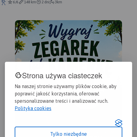
Śląskie, powiat wałbrzyski
6/6
148 km
2 dni
3km
terenie, zostały na niej
doskonała propozycja
uwzględnione wszelkie
szczególnie dla turystów,
niezbędne informacje
którzy podróżują
turystyczno-krajoznawcze
samochodem.
oraz informacje praktyczne.
Rok Wydania 2017
Strona używa ciasteczek
Na naszej stronie używamy plików cookie, aby
poprawić jakość korzystania, oferować
spersonalizowane treści i analizować ruch.
Polityka cookies
Tylko niezbędne