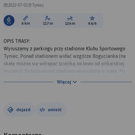
2022-07-01
Tyniec
Długość trasy:
Suma przewyższeń:
Suma spadków:
Ocena trasy:
6 km
117 m
126 m
4.6/6
OPIS TRASY:
Wyruszamy z parkingu przy stadionie Klubu Sportowego
Tyniec. Ponad stadionem widać wzgórze Bogucianka (na
skałę można się wdrapać ścieżką na lewo od piłkarskiej
murawy). Za budynkiem stadionu wyruszamy w trasę. Po
kilku metrach skręcamy w prawo na pierwszy punkt
Więcej
widokowy. Przy dobrej widoczności można zobaczyć stąd
opisane na tablicy informacyjnej pasma Beskidów. U
podnóża znajdują się pozostałości po kamieniołomach
tynieckich. Wracamy na główną trasę wyprawy i ok. 700
dojazd
umieść
metrów wędrujemy polną ścieżką, by później wejść do
Tynieckich Lasów. Cała proponowana przez nas trasa
wiedzie zielonym szlakiem. To bardzo ważne, gdyż