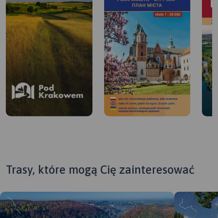
najbardziej wymagający odcinek trasy. Wąską dróżką
będziemy wspinać się na Uroczysko Kowadza. Wszelkie
niedogodności wynagrodzi nam przepiękny widok na
Tyniec oraz urokliwa polana z wieloma fantastycznymi
motylami. Zejście z Uroczyska odbywa się po skalnych
półkach (jest stromo!). Przed nami jeszcze ostatnia
atrakcja – aby do niej dotrzeć trzeba przejść do końca
ulicy Toporczyków. Z Uroczyska Wielkanoc rozpościera się
ostatnia już panorama tynieckich zabudowań.
Do parkingu wracamy ul. Obrońców Tyńca oraz ul. Danusi
Jurandówny. Do najbliższego przystanku autobusowego
idziemy z Uroczyska Wielkanoc ul. Obrońców Tyńca w
kierunku ul. Bolesława Śmiałego.
Trasy, które mogą Cię zainteresować
Warto wiedzieć!
Z Lasami Tynieckimi wiąże się najstarsza skawińska
legenda. Jej akcja toczy się aż 285 lat przed powstaniem