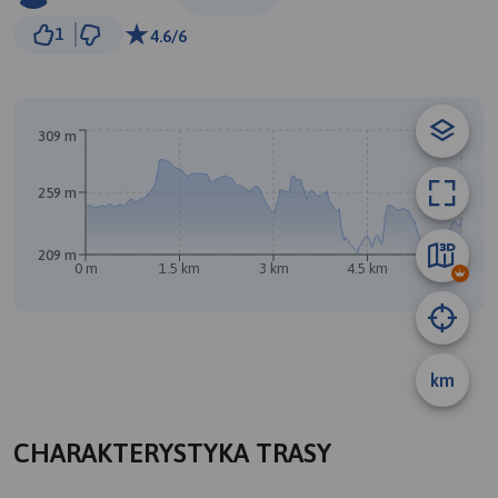
500 m
1
4.6/6
© Traseo Map
© OpenMapTiles
© OpenStreetMap contributors
309 m
B
259 m
209 m
A
0 m
1.5 km
3 km
4.5 km
6 km
km
CHARAKTERYSTYKA TRASY