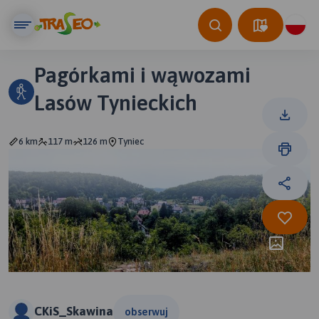
Pagórkami i wąwozami
Lasów Tynieckich
6 km
117 m
126 m
Tyniec
CKiS_Skawina
obserwuj