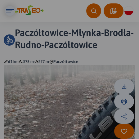
Paczółtowice-Młynka-Brodła-
Rudno-Paczółtowice
61 km
578 m
577 m
Paczółtowice