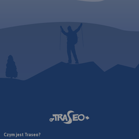
dzi
moż
Tra
mob
Czym jest Traseo?