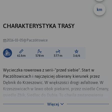
km
CHARAKTERYSTYKA TRASY
2016-03-05
Paczółtowice
Długość trasy:
Suma przewyższeń:
Suma spadków:
Ocena trasy:
61 km
578 m
577 m
3.6/6
Wycieczka rowerowa z serii-"przed siebie". Start w
Paczóltowicach i najczęściej obierany kierunek przez
Dębnik do Krzeszowic. W większości drogi asfaltowe. W
Krzeszowicach w lewo obok piekarni, przez osiedle Ćmany,
osiedle Żbik, Siedlec do Dubia. Tu chwila zastanowienia
czy jurajskie skałki w lewo, czy pętlą w prawo w kierunku
Więcej
Puszczy Dulowskiej. Więc druga opcja, przez Pisary,