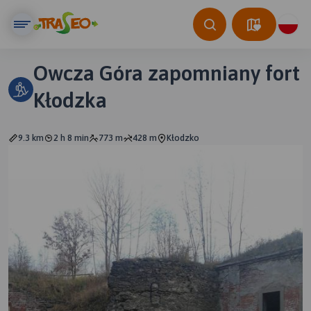
Owcza Góra zapomniany fort
Kłodzka
9.3 km
2 h 8 min
773 m
428 m
Kłodzko