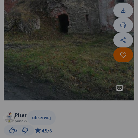
Piter
obserwuj
pana79
500 m
3
4.5/6