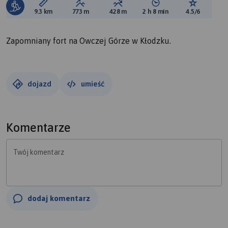
Długość trasy:
Suma przewyższeń:
Suma spadków:
Średni czas potrzebny 
Ocena tras
9.3 km
773 m
428 m
2 h 8 min
4.5/6
Zapomniany fort na Owczej Górze w Kłodzku.
dojazd
umieść
Komentarze
Twój komentarz
dodaj komentarz