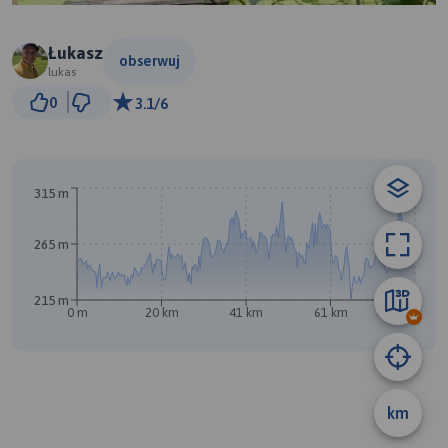
Łukasz
obserwuj
lukas
10 km
0
3.1/6
© Traseo Map
© OpenMapTiles
© OpenStreetMap contributors
315 m
265 m
B
215 m
0 m
20 km
41 km
61 km
82 km
A
km