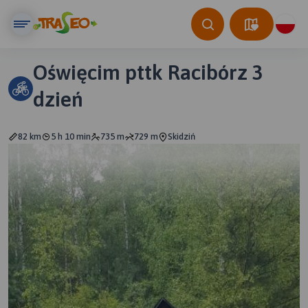
Oświęcim pttk Racibórz 3
dzień
82 km
5 h 10 min
735 m
729 m
Skidziń