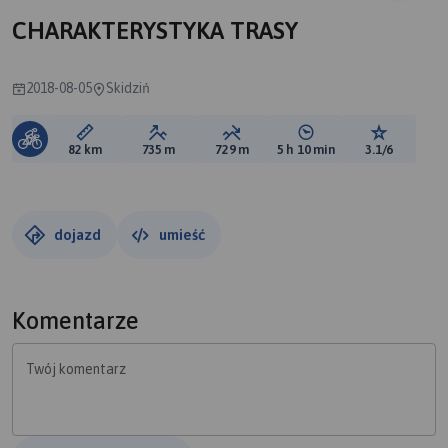
CHARAKTERYSTYKA TRASY
2018-08-05
Skidziń
Długość trasy:
Suma przewyższeń:
Suma spadków:
Średni czas potrzebny 
Ocena tras
82 km
735 m
729 m
5 h 10 min
3.1/6
dojazd
umieść
Komentarze
Twój komentarz