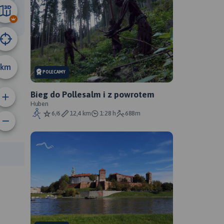
15 km
km
POLECAMY
Bieg do Pollesalm i z powrotem
Huben
6/6
12,4 km
1:28 h
688m
rasy: