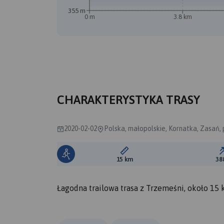
355 m
0 m
3.8 km
B
A
CHARAKTERYSTYKA TRASY
2020-02-02
Polska, małopolskie, Kornatka, Zasań,
Długość trasy:
15 km
38
Łagodna trailowa trasa z Trzemeśni, około 15