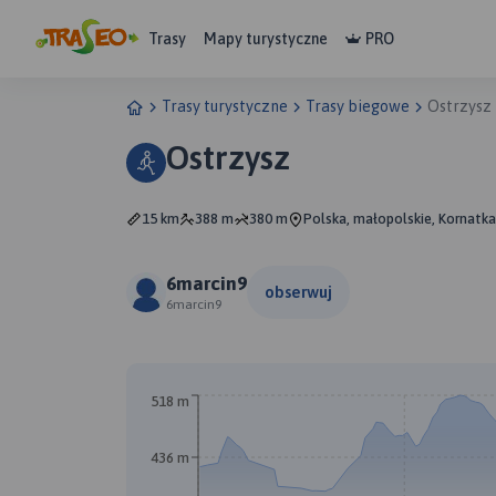
Trasy
Mapy turystyczne
PRO
Trasy turystyczne
Trasy biegowe
Ostrzysz
Ostrzysz
15 km
388 m
380 m
Polska, małopolskie, Kornatka
6marcin9
obserwuj
6marcin9
518 m
436 m