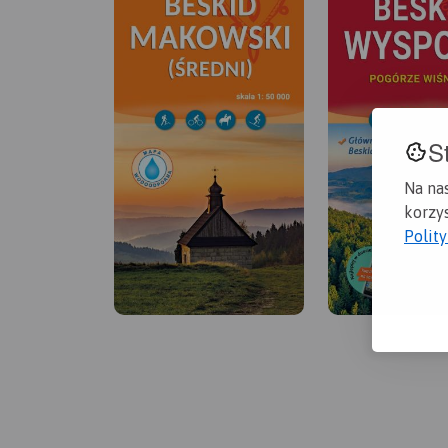
S
Na na
korzys
Polit