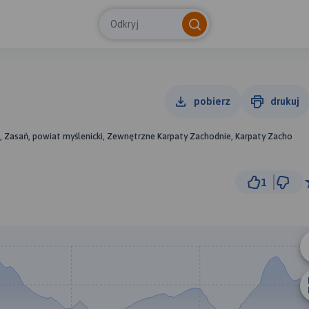
Odkryj
pobierz
drukuj
, Zasań, powiat myślenicki, Zewnętrzne Karpaty Zachodnie, Karpaty Zacho
1
© Traseo Map
© OpenMapTiles
© OpenStreetMap cont