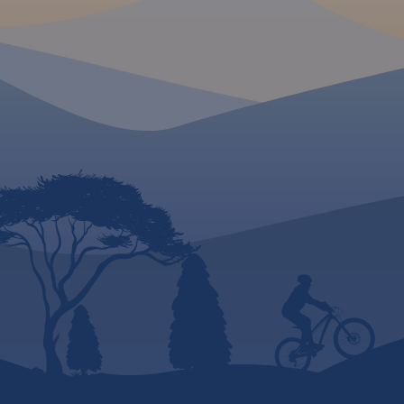
Stary Sącz, na zacho
n.p.m. Beskid Makowski jest
Jordanów, a na wsc
stosunkowo mało popularny
Nowy Sącz. To świe
wśród turystów, chociaż jest też
alternatywa dla ma
dosyć gęsto zaludniony. Na
drukowanej.
Rok wy
mapie przedstawione zostały
2023
szlaki piesze oraz trasy
rowerowe, zastosowano także
cieniowanie w celu uzyskania
wrażenia plastyczności
terenu. Mapa offline, którą
można zakupić w aplikacji
Traseo na urządzenia
mobilne, zasięgiem obejmuje
tereny od Wadowic na
zachodzie po Dobczyce i
Rabkę-Zdrój na wschodzie.
Rok
wydania 2023