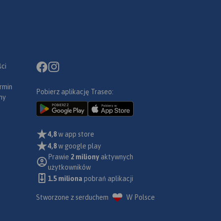
ci
rmin
Pobierz aplikację Traseo:
ny
4,8
w app store
4,8
w google play
Prawie
2 miliony
aktywnych
użytkowników
1.5 miliona
pobrań aplikacji
Stworzone z serduchem
W Polsce