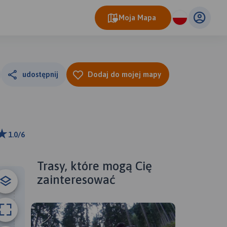
Moja Mapa
udostępnij
Dodaj do mojej mapy
1.0/6
500 m
ributors
Trasy, które mogą Cię
zainteresować