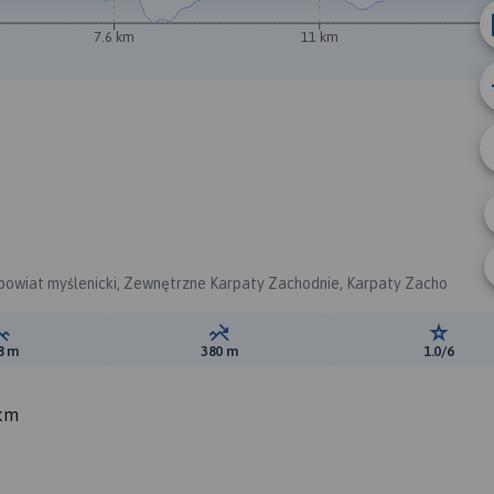
7.6 km
11 km
 powiat myślenicki, Zewnętrzne Karpaty Zachodnie, Karpaty Zacho
Suma przewyższeń:
Suma spadków:
Ocena t
8 m
380 m
1.0/6
 km