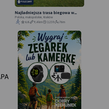
POLECAMY
Najładniejsza trasa biegowa w
Krakowie dla Turystów 10km
Polska, małopolskie, Kraków
6/6
9,4 km
1:23 h
76m
APA