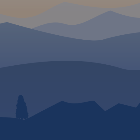
dzie -
hodzie -
tna
py
dania: