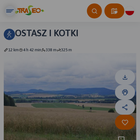
OSTASZ I KOTKI
12 km
4 h 42 min
338 m
325 m