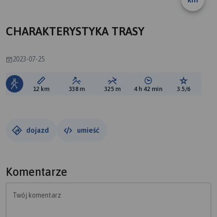
A
CHARAKTERYSTYKA TRASY
2023-07-25
Długość trasy:
Suma przewyższeń:
Suma spadków:
Średni czas potrzebny 
Ocena tras
12 km
338 m
325 m
4 h 42 min
3.5/6
dojazd
umieść
Komentarze
Twój komentarz