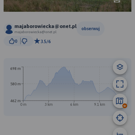
majaborowiecka@onet.pl
obserwuj
majaborowiecka@onet.pl
1 km
0
3.5/6
© Traseo Map
© OpenMapTiles
© OpenStreetMap contributors
B
698 m
580 m
462 m
0 m
3 km
6 km
9.1 km
12 km
km