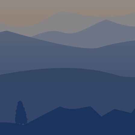
zaznaczono w postaci ikon
propozycja szczególnie 
najważniejsze atrakcje
turystów, którzy podróż
turystyczne regionu. Mapa
samochodem.
obejmuje swym
zasięgiem Chełmno, Toruń,
Chełmżę, Świecie, Grudziądz,
Golub-Dobrzyń oraz
Bydgoszcz.
Rok wydania 2017