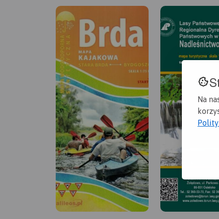
S
Na na
korzys
Polit