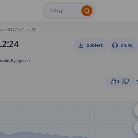
Odkryj
as 2012/5/4 12:24
12:24
pobierz
drukuj
rskie, Bydgoszcz
0
500 m
© Traseo Map
© OpenMapTiles
© OpenStreetMap cont