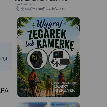
Brak lokalizacji
6/6
9,1 km
1:31 h
143m
a 3,4
APA