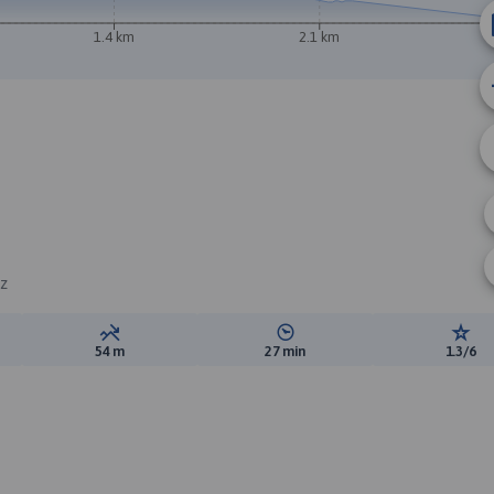
A
1.4 km
2.1 km
B
cz
ewyższeń:
Suma spadków:
Średni czas potrzebny na pokon
Ocen
54 m
27 min
1.3/6