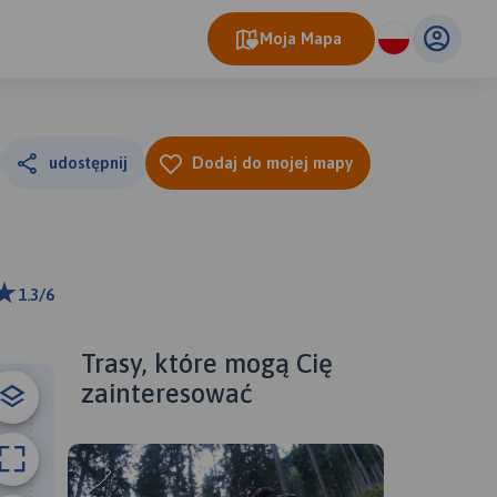
Moja Mapa
udostępnij
Dodaj do mojej mapy
1.3/6
ributors
Trasy, które mogą Cię
zainteresować