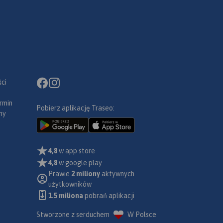
ci
rmin
Pobierz aplikację Traseo:
ny
4,8
w app store
4,8
w google play
Prawie
2 miliony
aktywnych
użytkowników
1.5 miliona
pobrań aplikacji
Stworzone z serduchem
W Polsce