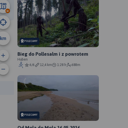
2.9 km
km
POLECAMY
Bieg do Pollesalm i z powrotem
Huben
6/6
12,4 km
1:28 h
688m
anie trasy:
a trasy:
POLECAMY
Od Mola do Mola 16.05.2016