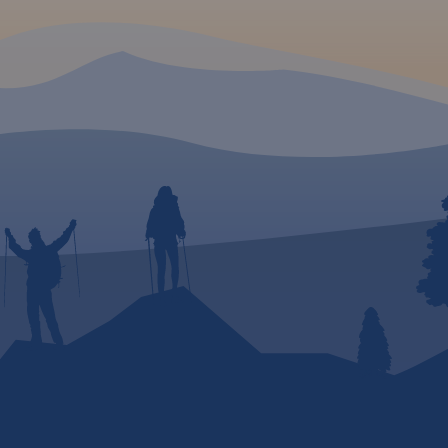
dla
ują