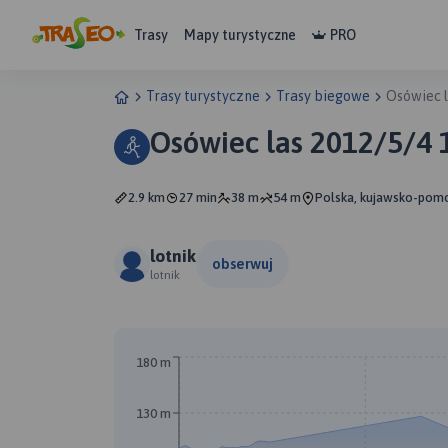
Trasy
Mapy turystyczne
PRO
Trasy turystyczne
Trasy biegowe
Osówiec l
Osówiec las 2012/5/4 
2.9 km
27 min
38 m
54 m
Polska, kujawsko-pomo
lotnik
obserwuj
lotnik
180 m
130 m