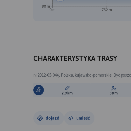
80 m
0 m
732 m
CHARAKTERYSTYKA TRASY
2012-05-04
Polska, kujawsko-pomorskie, Bydgosz
Długość trasy:
Suma prz
2.9 km
38 m
dojazd
umieść