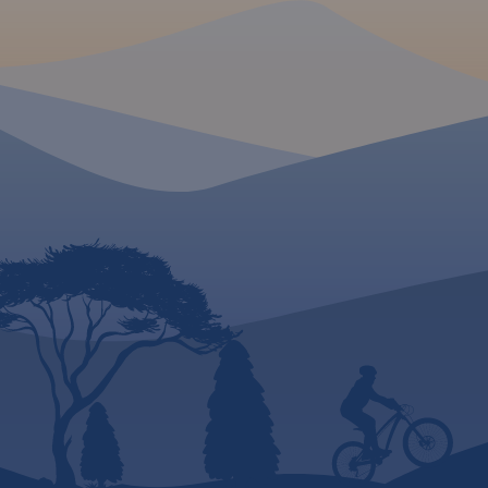
rzeki oraz obiekty istotne dla
kajakarza takie jak miejsca
niebezpieczne, przeszkody na
trasie spływu, pola biwakowe.
Mapa jest zorientowana
zgodnie z kierunkiem płynięcia.