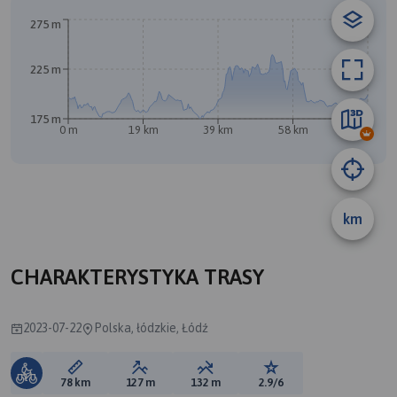
B
A
275 m
225 m
175 m
0 m
19 km
39 km
58 km
78 km
km
CHARAKTERYSTYKA TRASY
2023-07-22
Polska, łódzkie, Łódź
Długość trasy:
Suma przewyższeń:
Suma spadków:
Ocena trasy:
78 km
127 m
132 m
2.9/6