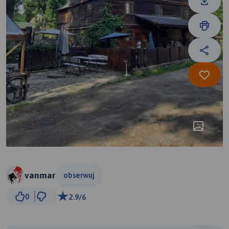
vanmar
obserwuj
5 km
0
2.9/6
© Traseo Map
© OpenMapTiles
© OpenStreetMap contributors