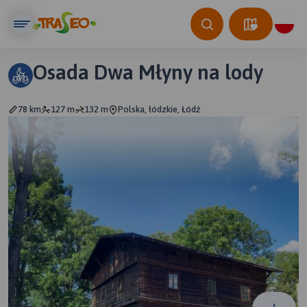
Osada Dwa Młyny na lody
78 km
127 m
132 m
Polska, łódzkie, Łódź