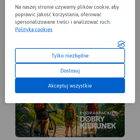
oraz główne szlaki
Na naszej stronie używamy plików cookie, aby
rowerowe. Kolorem żółtym
poprawić jakość korzystania, oferować
wyróżniono miejsca i
miejscowości warte
spersonalizowane treści i analizować ruch.
odwiedzenia.
Polityka cookies
Tylko niezbędne
Dostosuj
Akceptuj wszystkie