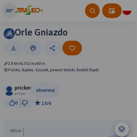
Orle Gniazdo
2.8 km
351 m
0 m
Polska, śląskie, Szczyrk, powiat bielski, Beskid Śląski
pricker
obserwuj
pricker
500 m
0
1.0/6
© Traseo Map
© OpenMapTiles
© OpenStreetMap contributors
B
885 m