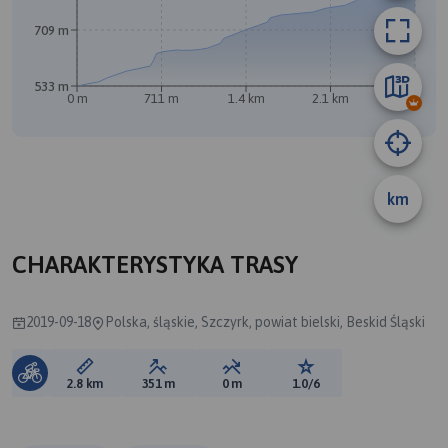
709 m
533 m
0 m
711 m
1.4 km
2.1 km
2.8 km
km
A
CHARAKTERYSTYKA TRASY
2019-09-18
Polska, śląskie, Szczyrk, powiat bielski, Beskid Śląski
Długość trasy:
Suma przewyższeń:
Suma spadków:
Ocena trasy:
2.8 km
351 m
0 m
1.0/6