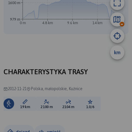
1600 m
979 m
0 m
4.8 km
9.6 km
14 km
19 km
km
CHARAKTERYSTYKA TRASY
2012-11-21
Polska, małopolskie, Kuźnice
Długość trasy:
Suma przewyższeń:
Suma spadków:
Ocena trasy:
19 km
2100 m
2104 m
1.0/6
dojazd
umieść