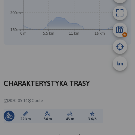
200 m
150 m
0 m
5.5 km
11 km
16 km
22 km
km
CHARAKTERYSTYKA TRASY
2020-05-14
Opole
Długość trasy:
Suma przewyższeń:
Suma spadków:
Ocena trasy:
22 km
34 m
43 m
3.6/6