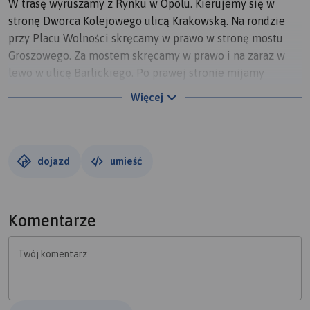
W trasę wyruszamy z Rynku w Opolu. Kierujemy się w
stronę Dworca Kolejowego ulicą Krakowską. Na rondzie
przy Placu Wolności skręcamy w prawo w stronę mostu
Groszowego. Za mostem skręcamy w prawo i na zaraz w
lewo w ulicę Barlickiego. Po prawej stronie mijamy
stawek z fontanną a następnie Amfiteatr. Wjeżdżamy na
Więcej
ścieżkę prowadzącą po wale. Zjeżdżamy pod most
kolejowy. Dojeżdżamy do śluzy. Ścieżka prowadzi
ślimakiem na zielony most. Z mostu zjeżdżamy w prawo,
następnie na wysokości wału zjeżdżamy w lewo. Po prawej
dojazd
umieść
stronie mamy Park 800 lecia Opola. Na skrzyżowaniu pod
wałem jedziemy w lewo. Wjeżdżamy na most i skręcamy w
prawo. Dojeżdżamy do głównej drogi prowadzącej z Opola
Komentarze
do Raciborza. Przecinamy tą drogę prosto. Na pierwszym
skrzyżowaniu w lewo. Teraz cały czas przed siebie drogą
Twój komentarz
numer 414. Mijamy Winów, Górki i wjeżdżamy do
Chrząszczyc. Kawałek za boiskiem skręcamy w lewo w
drogę Polną.