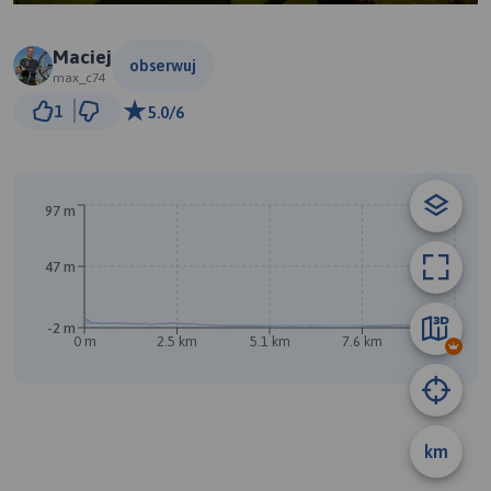
Maciej
obserwuj
max_c74
1 km
1
5.0/6
© Traseo Map
© OpenMapTiles
© OpenStreetMap contributors
97 m
47 m
-2 m
0 m
2.5 km
5.1 km
7.6 km
10 km
B
A
km