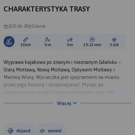
CHARAKTERYSTYKA TRASY
2020-06-28
Gdańsk
Długość trasy:
Suma przewyższeń:
Suma spadków:
Średni czas potrzebny 
Ocena tras
10 km
0 m
0 m
2 h 22 min
5.0/6
Wyprawa kajakowa po znanym i nieznanym Gdańsku –
Starą Motławą, Nową Motławą, Opływem Motławy i
Martwą Wisłą. Wycieczka jest spojrzeniem na miasto
przez jego historię i teraźniejszość. Płynąc po
wewnętrznych wodach miasta poznajemy jego trzy
oblicza: historycznej potęgi, portowej codzienności i
Więcej
pięknej natury. Polecam wycieczki kajakowe z Żabiego
Kruka w Gdańsku.
dojazd
umieść