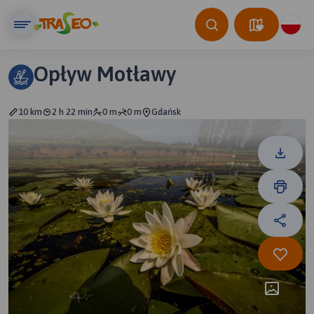
Opływ Motławy
10 km
2 h 22 min
0 m
0 m
Gdańsk