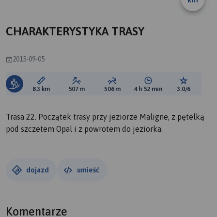
B
A
CHARAKTERYSTYKA TRASY
2015-09-05
Długość trasy:
Suma przewyższeń:
Suma spadków:
Średni czas potrzebny 
Ocena tras
8.3 km
507 m
506 m
4 h 52 min
3.0/6
Trasa 22. Początek trasy przy jeziorze Maligne, z pętelką
pod szczetem Opal i z powrotem do jeziorka.
dojazd
umieść
Komentarze