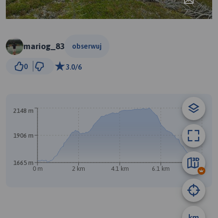
mariog_83
obserwuj
1 km
0
3.0/6
© Traseo Map
© OpenMapTiles
© OpenStreetMap contributors
2148 m
1906 m
1665 m
0 m
2 km
4.1 km
6.1 km
8.2 km
km