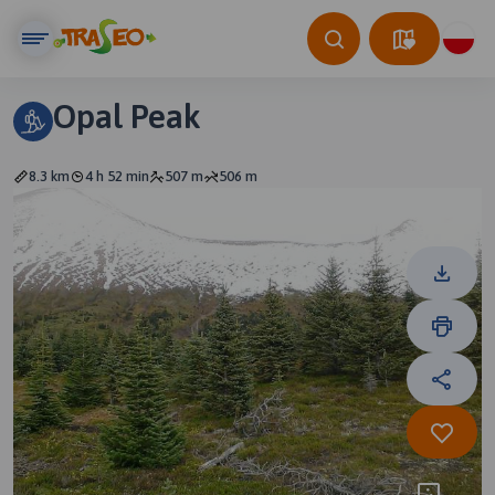
Opal Peak
8.3 km
4 h 52 min
507 m
506 m