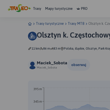
Trasy
Mapy turystyczne
PRO
Trasy turystyczne
Trasy MTB
Olsztyn k. C
Olsztyn k. Częstocho
11 km
86 m
83 m
Polska, śląskie, Olsztyn, Park K
Maciek_Sobota
obserwuj
Maciek_Sobota
395 m
345 m