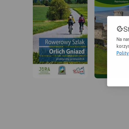
S
Na na
korzys
Polit