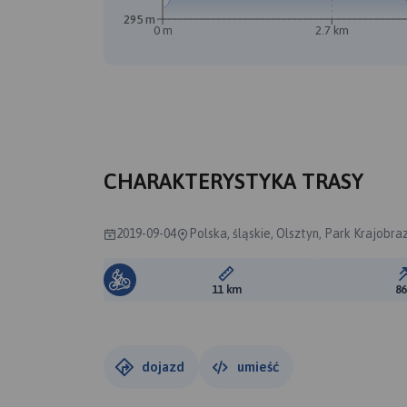
295 m
0 m
2.7 km
CHARAKTERYSTYKA TRASY
2019-09-04
Polska, śląskie, Olsztyn, Park Krajobr
Długość trasy:
11 km
8
dojazd
umieść