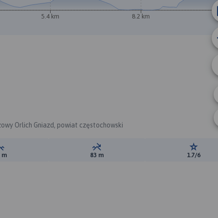
5.4 km
8.2 km
azowy Orlich Gniazd, powiat częstochowski
Suma przewyższeń:
Suma spadków:
Ocena t
6 m
83 m
1.7/6