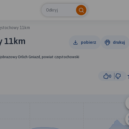
Odkryj
zęstochowy 11km
wy 11km
pobierz
drukuj
rajobrazowy Orlich Gniazd, powiat częstochowski
0
300 
© Traseo Map
© OpenMapTiles
© OpenStreetMap cont
B
A