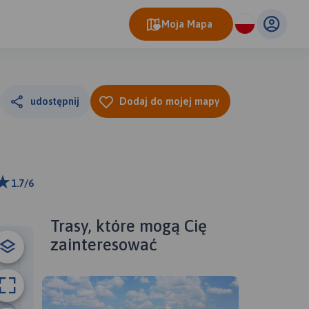
Moja Mapa
udostępnij
Dodaj do mojej mapy
1.7/6
m
ributors
Trasy, które mogą Cię
zainteresować