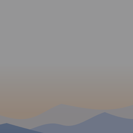
MAPA TURYSTYCZNA W
APLIKACJI TRASEO
Mapa Jury Krakowsko-
 W
Częstochowskiej, fragmentu
położonego bliżej
Częstochowy. Zasięg mapy
północną
wyznaczają miejscowości:
o-
Częstochowa, Blachownia,
bszar
Pajęczno, Radomsko.
MAPA TURYSTYCZNA W
tańcami z
APLIKACJI TRASEO
Zaznaczono tu szlaki piesze,
wyżami. Są
rowerowe i konne wraz z
e. Zasięg
zaznaczonymi odległościami.
Jura Krakowsko-
Mapa została wydana jedynie