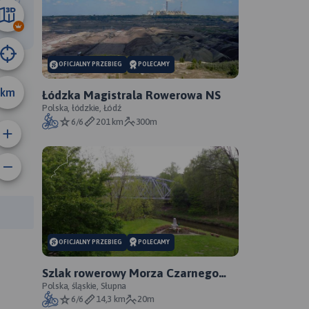
10 km
OFICJALNY PRZEBIEG
POLECAMY
km
Łódzka Magistrala Rowerowa NS
Polska, łódzkie, Łódź
6/6
201 km
300m
rasy:
OFICJALNY PRZEBIEG
POLECAMY
Szlak rowerowy Morza Czarnego
Sosnowiec - oficjalny przebieg
Polska, śląskie, Słupna
6/6
14,3 km
20m