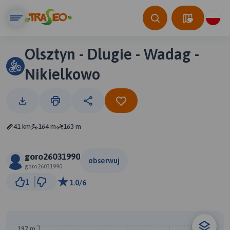
Olsztyn - Dlugie - Wadag -
Nikielkowo
41 km
164 m
163 m
goro26031990
obserwuj
goro26031990
3 km
1
1.0/6
© Traseo Map
© OpenMapTiles
© OpenStreetMap contributors
197 m