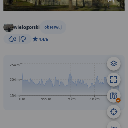
wielogorski
obserwuj
300 m
2
4.4/6
© Traseo Map
© OpenMapTiles
© OpenStreetMap contributors
B
254 m
204 m
154 m
0 m
955 m
1.9 km
2.8 km
3.8 km
km