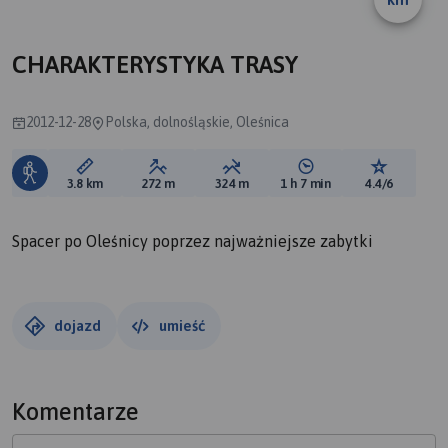
A
CHARAKTERYSTYKA TRASY
2012-12-28
Polska, dolnośląskie, Oleśnica
Długość trasy:
Suma przewyższeń:
Suma spadków:
Średni czas potrzebny 
Ocena tras
3.8 km
272 m
324 m
1 h 7 min
4.4/6
Spacer po Oleśnicy poprzez najważniejsze zabytki
dojazd
umieść
Komentarze