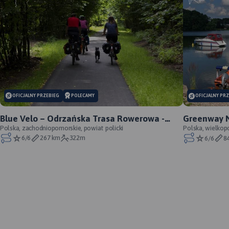
OFICJALNY PRZEBIEG
POLECAMY
OFICJALNY PR
Blue Velo – Odrzańska Trasa Rowerowa -
Greenway Na
oficjalny przebieg
Polska, zachodniopomorskie, powiat policki
przebieg
Polska, wielkop
6/6
267 km
322m
6/6
8