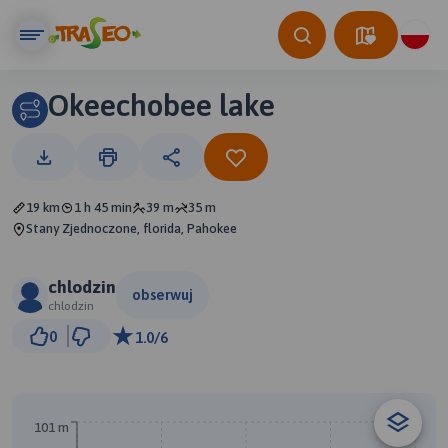
Okeechobee lake
19 km
1 h 45 min
39 m
35 m
Stany Zjednoczone, florida, Pahokee
chlodzin
obserwuj
chlodzin
3 km
0
1.0/6
© Traseo Map
© OpenMapTiles
© OpenStreetMap contributors
B
A
101 m