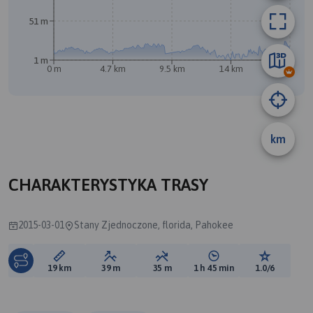
51 m
1 m
0 m
4.7 km
9.5 km
14 km
19 km
km
CHARAKTERYSTYKA TRASY
2015-03-01
Stany Zjednoczone, florida, Pahokee
Długość trasy:
Suma przewyższeń:
Suma spadków:
Średni czas potrzebny 
Ocena tras
19 km
39 m
35 m
1 h 45 min
1.0/6