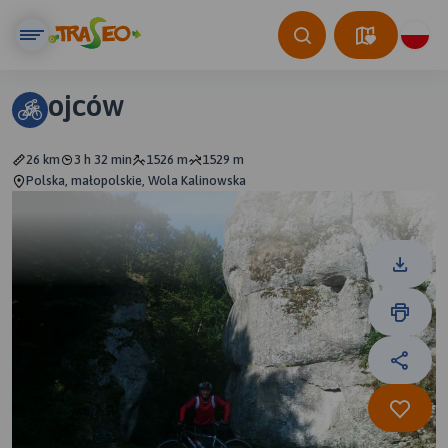
ojców
26 km
3 h 32 min
1526 m
1529 m
Polska, małopolskie, Wola Kalinowska