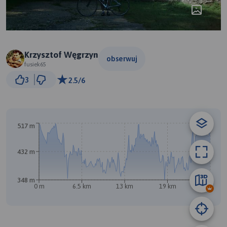
Krzysztof Węgrzyn
obserwuj
fusiek65
2 km
3
2.5/6
© Traseo Map
© OpenMapTiles
© OpenStreetMap contributors
517 m
A
B
432 m
348 m
0 m
6.5 km
13 km
19 km
26 km