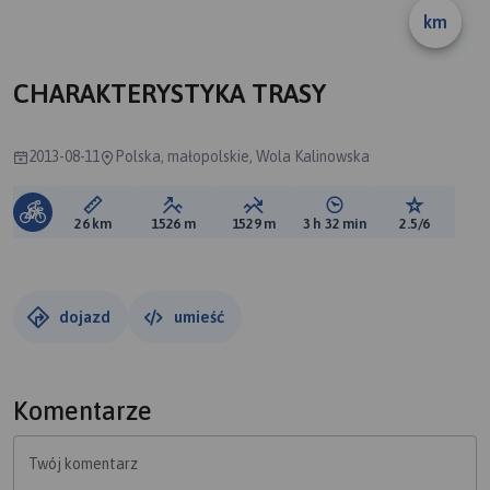
km
CHARAKTERYSTYKA TRASY
2013-08-11
Polska, małopolskie, Wola Kalinowska
Długość trasy:
Suma przewyższeń:
Suma spadków:
Średni czas potrzebny 
Ocena tras
26 km
1526 m
1529 m
3 h 32 min
2.5/6
dojazd
umieść
Komentarze
Twój komentarz