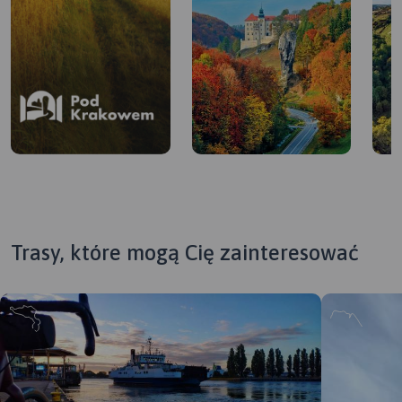
Trasy, które mogą Cię zainteresować
Pod Krakowem
Lokalna Organizacja
Turystyczna Powiatu
Krakowskiego „Pod
Planując wycieczki w