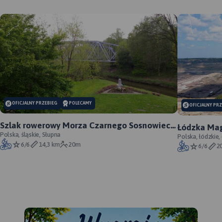
MAPA TURYSTYCZNA W
APLIKACJI TRASEO
OFICJALNY PRZEBIEG
POLECAMY
OFICJALNY PR
Szlak rowerowy Morza Czarnego Sosnowiec -
Łódzka Mag
oficjalny przebieg
Polska, śląskie, Słupna
Polska, łódzkie,
6/6
14,3 km
20m
6/6
2