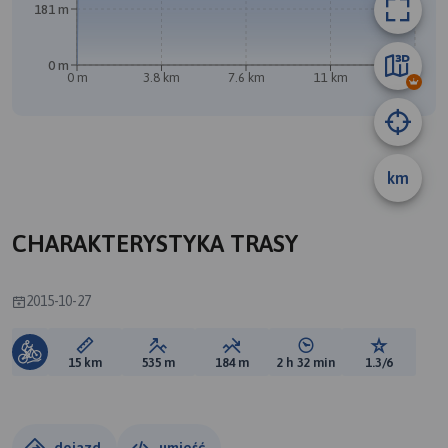
181 m
0 m
0 m
3.8 km
7.6 km
11 km
15 km
km
CHARAKTERYSTYKA TRASY
2015-10-27
Długość trasy:
Suma przewyższeń:
Suma spadków:
Średni czas potrzebny 
Ocena tras
15 km
535 m
184 m
2 h 32 min
1.3/6
dojazd
umieść