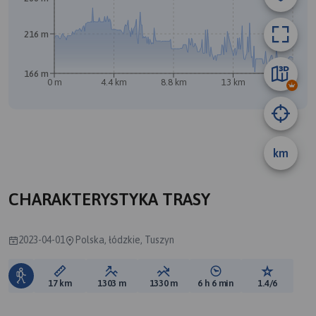
B
216 m
166 m
0 m
4.4 km
8.8 km
13 km
17 km
A
km
CHARAKTERYSTYKA TRASY
2023-04-01
Polska, łódzkie, Tuszyn
Długość trasy:
Suma przewyższeń:
Suma spadków:
Średni czas potrzebny 
Ocena tras
17 km
1303 m
1330 m
6 h 6 min
1.4/6