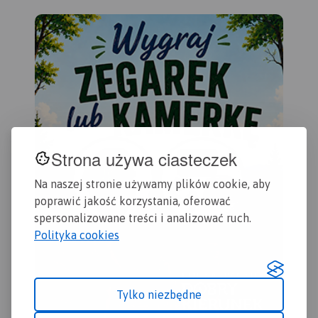
aktywności konnej i wodnej
oraz główne szlaki
rowerowe. Kolorem żółtym
wyróżniono miejsca i
miejscowości warte
odwiedzenia.
Strona używa ciasteczek
Na naszej stronie używamy plików cookie, aby
poprawić jakość korzystania, oferować
spersonalizowane treści i analizować ruch.
Polityka cookies
Tylko niezbędne