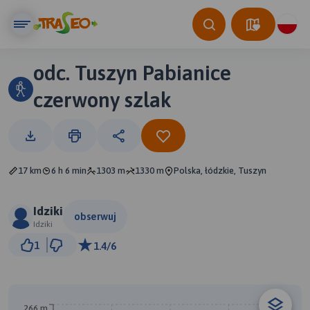
odc. Tuszyn Pabianice
czerwony szlak
17 km
6 h 6 min
1303 m
1330 m
Polska, łódzkie, Tuszyn
Idziki
obserwuj
Idziki
2 km
1
1.4/6
© Traseo Map
© OpenMapTiles
© OpenStreetMap contributors
266 m