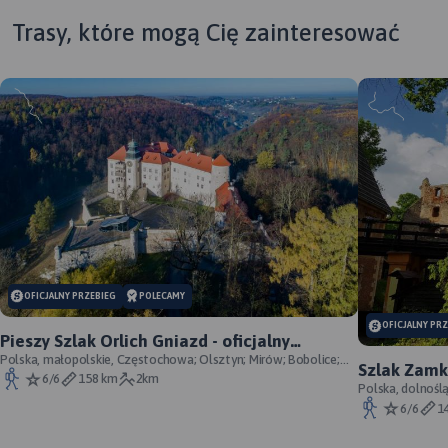
Trasy, które mogą Cię zainteresować
MAPA TURYSTYCZNA W
APLIKACJI TRASEO
OFICJALNY PRZEBIEG
POLECAMY
OFICJALNY PR
Mapa województwa
Pieszy Szlak Orlich Gniazd - oficjalny
łódzkiego, na której
przebieg szlaku
Polska, małopolskie, Częstochowa; Olsztyn; Mirów; Bobolice;
Szlak Zamk
zaznaczono miejscowości,
Morsko; Ogrodzieniec; Pilica; Smoleń; By
6/6
158 km
2km
przebieg
Polska, dolnośl
drogi, tereny leśne, parki
Śląskie, powiat 
6/6
1
krajobrazowe, zabytki,
kościoły, zabytki, ośrodki